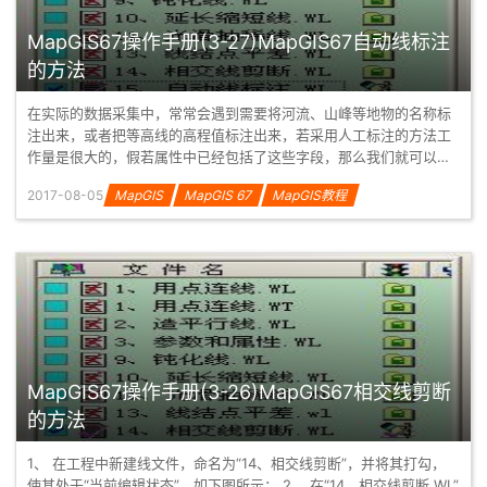
MapGIS67操作手册(3-27)MapGIS67自动线标注
的方法
在实际的数据采集中，常常会遇到需要将河流、山峰等地物的名称标
注出来，或者把等高线的高程值标注出来，若采用人工标注的方法工
作量是很大的，假若属性中已经包括了这些字段，那么我们就可以借
助于“自动线标...
2017-08-05
MapGIS
MapGIS 67
MapGIS教程
MapGIS67操作手册(3-26)MapGIS67相交线剪断
的方法
1、 在工程中新建线文件，命名为“14、相交线剪断”，并将其打勾，
使其处于“当前编辑状态”，如下图所示： 2、 在“14、相交线剪断.WL”