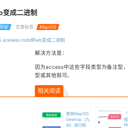
转wb变成二进制
S探秘
文章标签:
MapGIS
S acesess mdb转wb变成二进制
解决方法是：
因为access中这些字段类型为备注型
型或其他就可。
相关阅读
使用MapGIS
「
Desktop（九
程
M
州）进行制