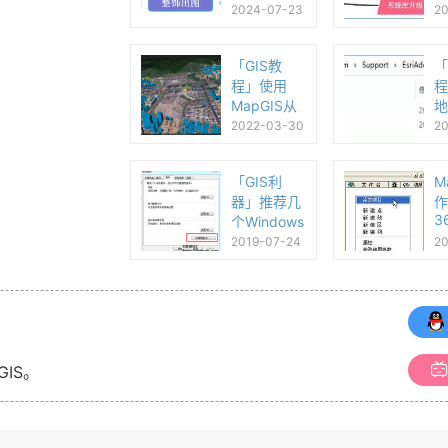
数
图的简要过
2024-07-23
2
M
程
的
「GIS教
「
程」使用
程
MapGIS从
地
0到1快速配
换
2022-03-30
20
置行业一张
M
图
方
「GIS利
M
-
器」推荐几
作
3
个Windows
等
环境变量管
2019-07-24
20
值
理工具
GIS。