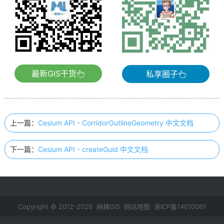
最新GIS干货
私享圈子
上一篇：
Cesium API - CorridorOutlineGeometry 中文文档
下一篇：
Cesium API - createGuid 中文文档
Copyright © 2012-2026 麻辣GIS
网站地图
浙ICP备14010061