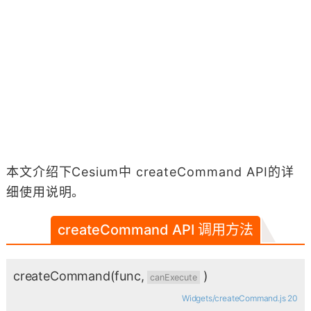
本文介绍下Cesium中 createCommand API的详
细使用说明。
createCommand API 调用方法
createCommand
(func,
)
canExecute
Widgets/createCommand.js 20