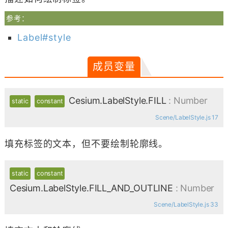
参考：
Label#style
成员变量
Cesium.LabelStyle.FILL
: Number
static
constant
Scene/LabelStyle.js 17
填充标签的文本，但不要绘制轮廓线。
static
constant
Cesium.LabelStyle.FILL_AND_OUTLINE
: Number
Scene/LabelStyle.js 33