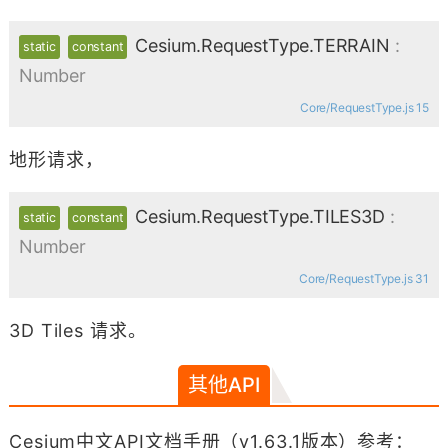
Cesium.RequestType.TERRAIN
:
static
constant
Number
Core/RequestType.js 15
地形请求，
Cesium.RequestType.TILES3D
:
static
constant
Number
Core/RequestType.js 31
3D Tiles 请求。
其他API
Cesium中文API文档手册（v1.63.1版本）参考：