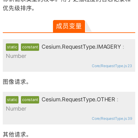
优先级排序。
成员变量
Cesium.RequestType.IMAGERY
:
static
constant
Number
Core/RequestType.js 23
图像请求。
Cesium.RequestType.OTHER
:
static
constant
Number
Core/RequestType.js 39
其他请求。