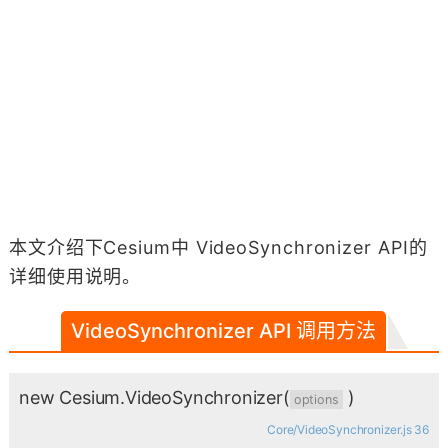
本文介绍下Cesium中 VideoSynchronizer API的
详细使用说明。
VideoSynchronizer API 调用方法
new Cesium.VideoSynchronizer
(
)
options
Core/VideoSynchronizer.js 36