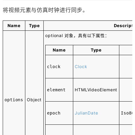
将视频元素与仿真时钟进行同步。
Name
Type
Descript
optional
对象，具有以下属性：
Name
Type
Clock
clock
HTMLVideoElement
element
Object
options
JulianDate
epoch
Iso86