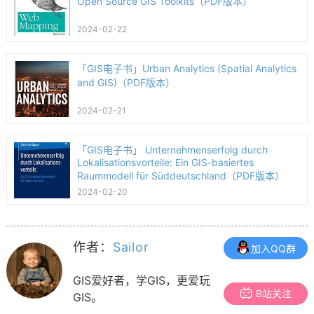
Open Source GIS Toolkits（PDF版本）
2024-02-22
「GIS电子书」Urban Analytics (Spatial Analytics
and GIS)（PDF版本）
2024-02-21
「GIS电子书」 Unternehmenserfolg durch
Lokalisationsvorteile: Ein GIS-basiertes
Raummodell für Süddeutschland（PDF版本）
2024-02-20
作者：
Sailor
加入QQ群
GIS爱好者，学GIS，更爱玩
B站关注
GIS。