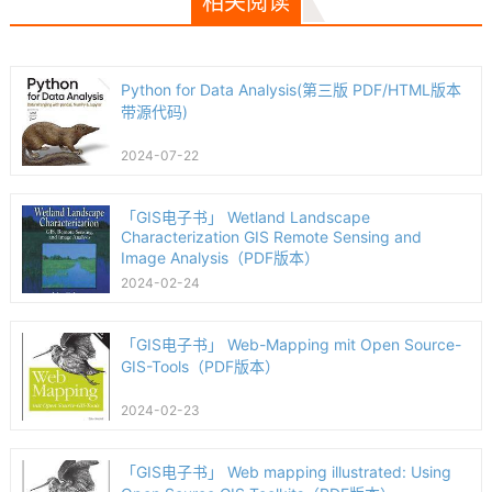
相关阅读
Python for Data Analysis(第三版 PDF/HTML版本
带源代码)
2024-07-22
「GIS电子书」 Wetland Landscape
Characterization GIS Remote Sensing and
Image Analysis（PDF版本）
2024-02-24
「GIS电子书」 Web-Mapping mit Open Source-
GIS-Tools（PDF版本）
2024-02-23
「GIS电子书」 Web mapping illustrated: Using