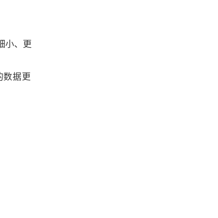
ArcGIS操作实例教程（附带数据下
载）
更细小、更
「更新中-GIS专栏」Python、ArcGI
S 学习及开发
的数据更
「更新中」GISer的ECharts学习笔记
汇总（附在线演示DEMO）
浏览更多GIS笔记
「GIS百科」什么是仿射变换
流场任意剖面云图的可视化生成算法