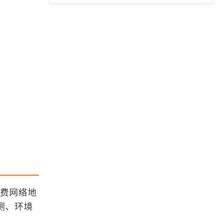
「GIS数据」WGS-84九段线数据分
享（包括geojson及shp格式）
GIS数据-全国行政区划信息下载
海面风场的数据下载
「GIS数据」使用AI快速获取李嘉诚
出售港口的地理分布数据（以Grok为
例）
浏览更多GIS数据
IDL遥感应用入门教程汇总
出的免费网络地
测、环境