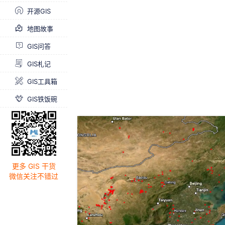
开源GIS
地图故事
GIS问答
GIS札记
GIS工具箱
GIS铁饭碗
更多 GIS 干货
微信关注不错过