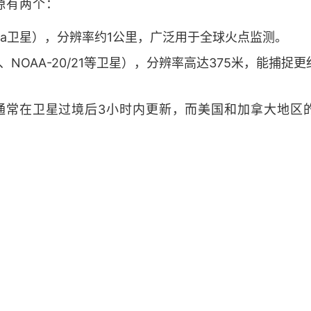
源有两个：
ra/Aqua卫星），分辨率约1公里，广泛用于全球火点监测。
i-NPP、NOAA-20/21等卫星），分辨率高达375米，能捕捉
在卫星过境后​​3小时内更新​​，而美国和加拿大地区