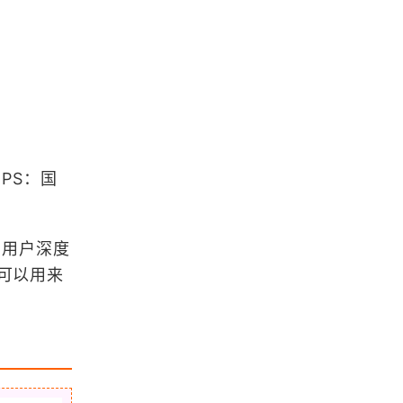
GPS原理与应用课程整理汇总
《数字高程模型》课程整理汇总
《三维GIS》课程整理汇总
PS：国
《空间数据库》课程整理汇总
助用户深度
可以用来
浏览更多GIS理论