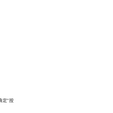
MacrhingCubes算法存在的问题及
改进
经纬度小数点后面留几位才够用？
浏览更多GIS百科
Flex 4.5 Error 2032
ArcGIS Pro 添加 Bing Maps 底图
「GIS技巧」在ArcMap中画一条彩虹
确定”按
颜色的路