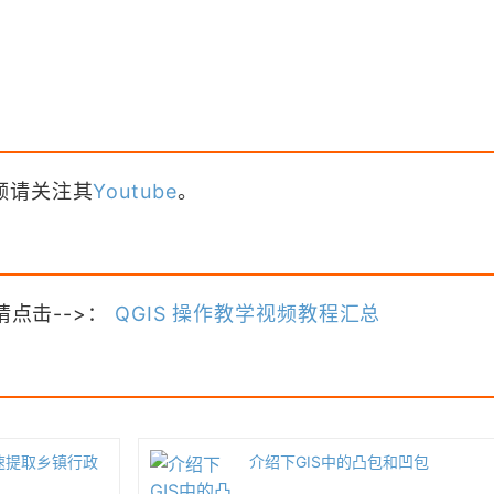
频请关注其
Youtube
。
请点击-->：
QGIS 操作教学视频教程汇总
性快速提取乡镇行政
介绍下GIS中的凸包和凹包