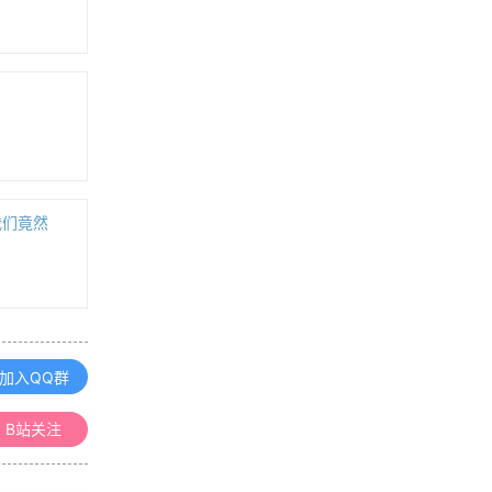
基于数值积分的流线生成方法及实现
箭头点图标映射的基本原理及缺陷
（在三维方面）
浏览更多GIS百科
我们竟然
「GIS教程」怎么下载有审图号的地
图数据
「GIS教程」使用ArcGIS移除Z值和
M值的方法
加入QQ群
使用 map3d 一键生成数字孪生的城
B站关注
市三维白模