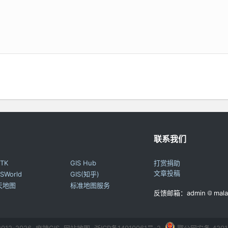
联系我们
TK
GIS Hub
打赏捐助
文章投稿
SWorld
GIS(知乎)
天地图
标准地图服务
反馈邮箱：admin
mala
 2012-2026 麻辣GIS
网站地图
浙ICP备14010061号-2
鄂公网安备 42011