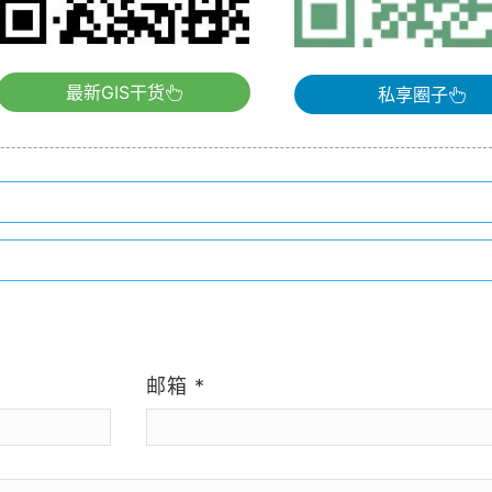
最新GIS干货
私享圈子
层
）
邮箱
*