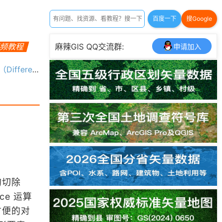
百度一下
搜Google
视频教程
麻辣GIS QQ交流群:
申请加入
erence）
的切除
nce 运算
方便的对