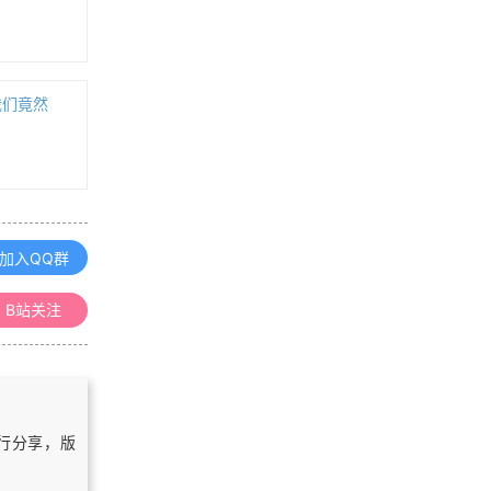
浏览更多GIS书籍
ArcGIS for Desktop 10.1操作手册
我们竟然
MapGIS67操作手册
加入QQ群
Leaflet中文API文档手册（v1.9版
本）
B站关注
MapGIS 10 Objects 开发入门手册
浏览更多GIS手册
自行分享，版