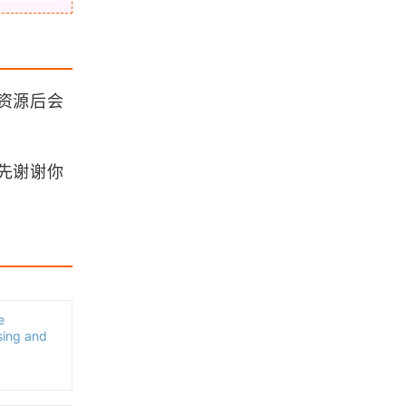
浏览更多GIS书籍
ArcGIS三维入门手册
资源后会
QGIS简体中文操作手册
先谢谢你
ArcGIS Engine 10 开发手册
ArcGIS for Desktop 10.1操作手册
e
sing and
浏览更多GIS手册