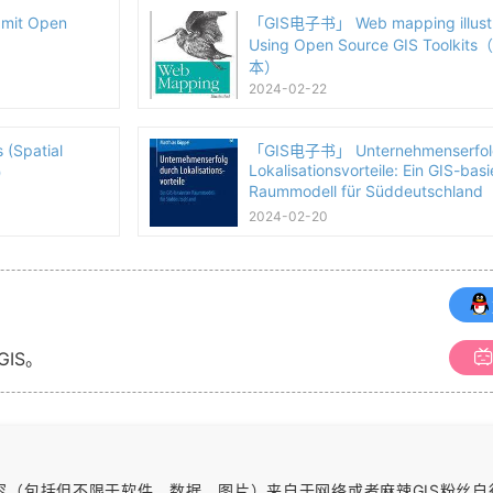
mit Open
「GIS电子书」 Web mapping illustr
）
Using Open Source GIS Toolkit
本）
2024-02-22
(Spatial
「GIS电子书」 Unternehmenserfol
Lokalisationsvorteile: Ein GIS-basi
本）
Raummodell für Süddeutschlan
本）
2024-02-20
GIS。
内容（包括但不限于软件、数据、图片）
来自于网络或者麻辣GIS粉丝