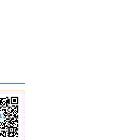
时空地图-可能是地表最强历史地图
网站
浏览更多GIS教程
ArcGIS 地理分析概览
「GIS电子书」 Geoinformatics and
Modelling of Landslide Susceptibili
ty and Risk: An RS & GIS-based M
odel Building Approach in the East
「GIS电子书」 GIS Approaches to
ern Himalaya（PDF版本）
Regional Analysis: A Case Study of
the Island of Hvar Razprave Filoso
fske Fakultete（PDF版本）
「GIS电子书」 GIS and Health : GI
SDATA 6（PDF版本）