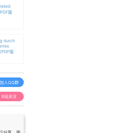
《空间数据库》课程整理汇总
ated:
s（PDF版
《地理信息系统（GIS）原理》课程
整理汇总
g durch
ertes
《地图学》课程整理汇总
d（PDF版
《三维GIS》课程整理汇总
加入QQ群
B站关注
浏览更多GIS理论
自行分享，版