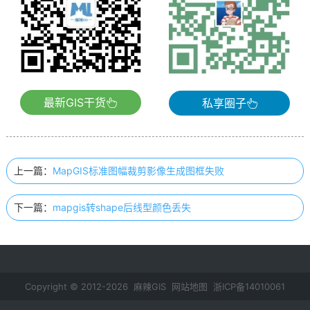
最新GIS干货
私享圈子
上一篇：
MapGIS标准图幅裁剪影像生成图框失败
下一篇：
mapgis转shape后线型颜色丢失
Copyright © 2012-2026 麻辣GIS
网站地图
浙ICP备14010061