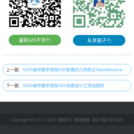
最新GIS干货
私享圈子
上一篇：
QGIS操作教学视频(38)影像的几何校正Georeference
下一篇：
QGIS操作教学视频(40)出图设计之添加图例
Copyright © 2012-2026 麻辣GIS
网站地图
浙ICP备14010061
号-2
鄂公网安备 42011102000237号