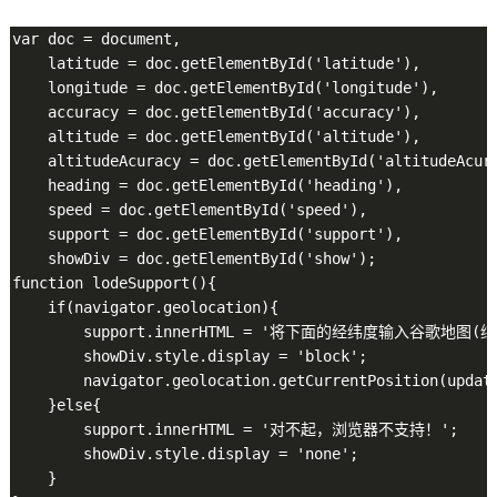
var doc = document,

    latitude = doc.getElementById('latitude'),

    longitude = doc.getElementById('longitude'),

    accuracy = doc.getElementById('accuracy'),

    altitude = doc.getElementById('altitude'),

    altitudeAcuracy = doc.getElementById('altitudeAcura
    heading = doc.getElementById('heading'),

    speed = doc.getElementById('speed'),

    support = doc.getElementById('support'),

    showDiv = doc.getElementById('show');

function lodeSupport(){

    if(navigator.geolocation){

        support.innerHTML = '将下面的经纬度输入谷歌地图
        showDiv.style.display = 'block';

        navigator.geolocation.getCurrentPosition(updata
    }else{

        support.innerHTML = '对不起，浏览器不支持！';

        showDiv.style.display = 'none';

    }
