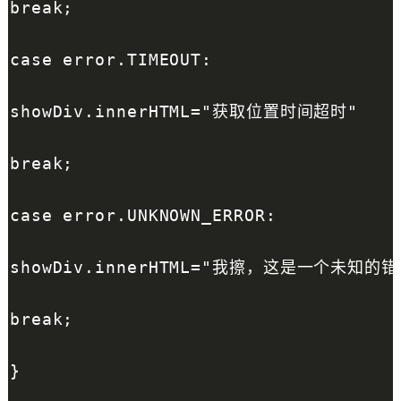
break;
case error.TIMEOUT:
showDiv.innerHTML="获取位置时间超时"
break;
case error.UNKNOWN_ERROR:
showDiv.innerHTML="我擦，这是一个未知的错
break;
}