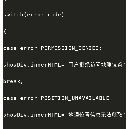
switch(error.code)
{
case error.PERMISSION_DENIED:
showDiv.innerHTML="用户拒绝访问地理位置"
break;
case error.POSITION_UNAVAILABLE:
showDiv.innerHTML="地理位置信息无法获取"