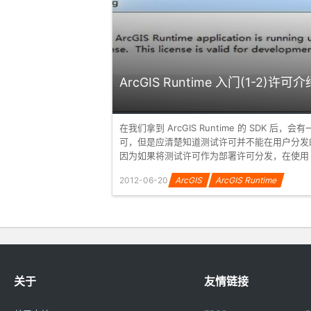
ArcGIS Runtime 入门(1-2)许可介
在我们拿到 ArcGIS Runtime 的 SDK 后，
可，但是应清楚知道测试许可并不能在用户分发
因为如果将测试许可作为部署许可分发，在使用 Ru
用的时...
2012-06-20
ArcGIS
ArcGIS Runtime
ArcGIS Runtime 入门
ArcGIS Runtime 教程
关于
友情链接