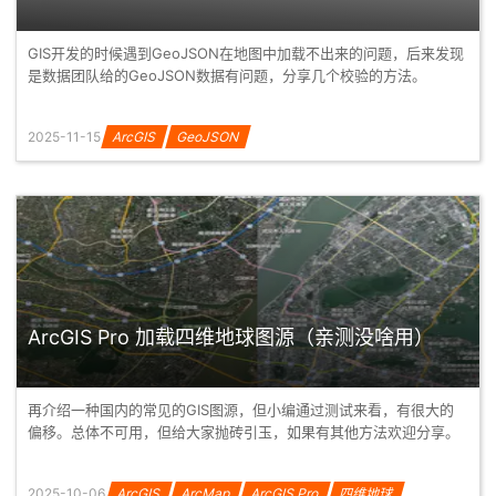
GIS开发的时候遇到GeoJSON在地图中加载不出来的问题，后来发现
是数据团队给的GeoJSON数据有问题，分享几个校验的方法。
2025-11-15
ArcGIS
GeoJSON
ArcGIS Pro 加载四维地球图源（亲测没啥用）
再介绍一种国内的常见的GIS图源，但小编通过测试来看，有很大的
偏移。总体不可用，但给大家抛砖引玉，如果有其他方法欢迎分享。
2025-10-06
ArcGIS
ArcMap
ArcGIS Pro
四维地球