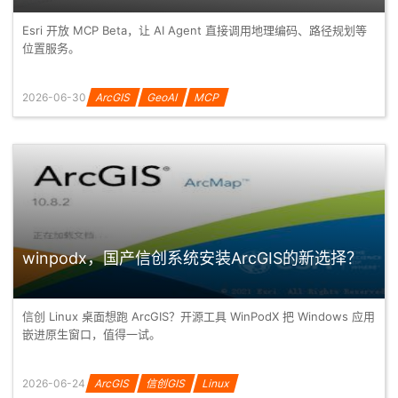
Esri 开放 MCP Beta，让 AI Agent 直接调用地理编码、路径规划等
位置服务。
2026-06-30
ArcGIS
GeoAI
MCP
winpodx，国产信创系统安装ArcGIS的新选择？
信创 Linux 桌面想跑 ArcGIS？开源工具 WinPodX 把 Windows 应用
嵌进原生窗口，值得一试。
2026-06-24
ArcGIS
信创GIS
Linux