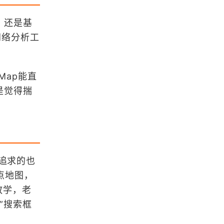
浏览更多GIS书籍
，还是基
网络分析工
OpenLayers中文API手册（不翻译
了）
Map能直
Leaflet中文API文档手册（v1.9版
是觉得揣
本）
MapGIS 10 Objects 开发入门手册
Cesium中文API文档手册（v1.63.1版
追求的也
本）
点地图，
教学，老
浏览更多GIS手册
”搜索框