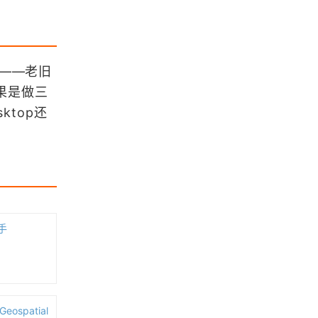
《地理信息系统（GIS）原理》课程
整理汇总
《空间数据库》课程整理汇总
”——老旧
果是做三
top还
《数字高程模型》课程整理汇总
《地图学》课程整理汇总
手
浏览更多GIS理论
ospatial