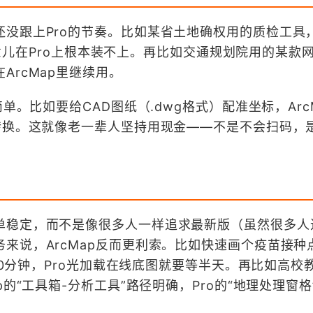
没跟上Pro的节奏。比如某省土地确权用的质检工具
，这玩意儿在Pro上根本装不上。再比如交通规划院用的某款
ArcMap里继续用。
单。比如要给CAD图纸（.dwg格式）配准坐标，Arc
转换。这就像老一辈人坚持用现金——不是不会扫码，
单稳定，而不是像很多人一样追求最新版（虽然很多人
来说，ArcMap反而更利索。比如快速画个疫苗接种
要10分钟，Pro光加载在线底图就要等半天。再比如高校
p的“工具箱-分析工具”路径明确，Pro的“地理处理窗格