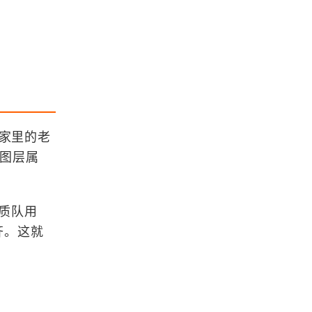
MarchingCubes算法提取等值面的
基本原理
基于数值积分的流线生成方法及实现
浏览更多GIS百科
像家里的老
“图层属
「教程」遥感图像预处理之辐射定标
地质队用
ArcGIS Pro 制图实例赏析(由中国地
齐。这就
名构成的壮美地图)
安装ArcGIS关闭 Windows Defende
r 的方法