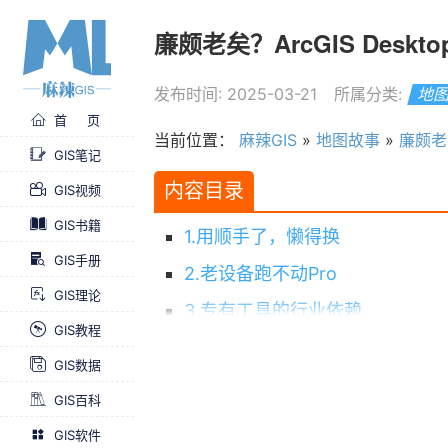
廉颇老矣？ArcGIS Desk
发布时间: 2025-03-21
所属分类:
地
首 页
当前位置：
麻辣GIS
»
地图故事
»
廉颇老矣
GIS笔记
内容目录
GIS视频
GIS书籍
1.用顺手了，懒得换
GIS手册
2.老设备跑不动Pro
GIS理论
3.专有工具的行业依赖
GIS教程
4.够用就行
GIS数据
结语
GIS百科
GIS软件