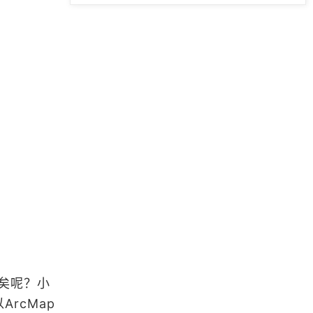
「GIS数据」最全的国内马拉松赛历
数据分享（带经纬度）
「GIS数据」下载比较新的国家行政
区划编码数据
「GIS数据」区县级行政区划数据-审
图号：GS（2022）1873号
「GIS数据」DataV.GeoAtlas 全国G
eoJSON数据（县级）打包下载
浏览更多GIS数据
Leaflet学习笔记【更新中】
颇老矣呢？小
ArcMap