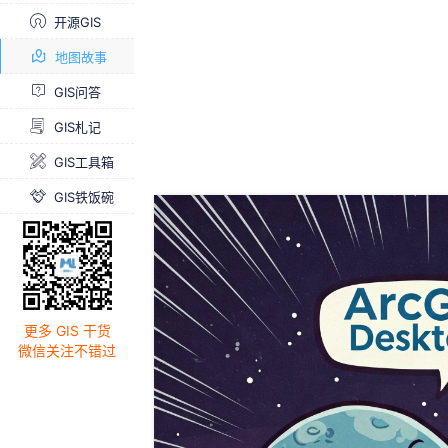
开源GIS
地图故事
GIS问答
GIS札记
GIS工具箱
GIS铁饭碗
更多 GIS 干货
微信关注不错过