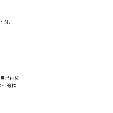
浏览更多GIS书籍
ArcGIS Engine 10 开发手册
下图：
MapGIS67操作手册
ArcGIS for Desktop 10.1操作手册
要自己再检
ArcGIS三维入门手册
大神的代
浏览更多GIS手册