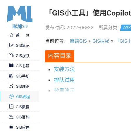
「GIS小工具」使用Copilo
发布时间: 2022-06-22
所属分类:
GI
首 页
当前位置：
麻辣GIS
»
GIS探秘
»
「GIS
GIS笔记
内容目录
GIS视频
GIS书籍
安装方法
GIS手册
排队试用
GIS理论
效果演示
GIS教程
要付费了
GIS数据
GIS百科
GIS软件