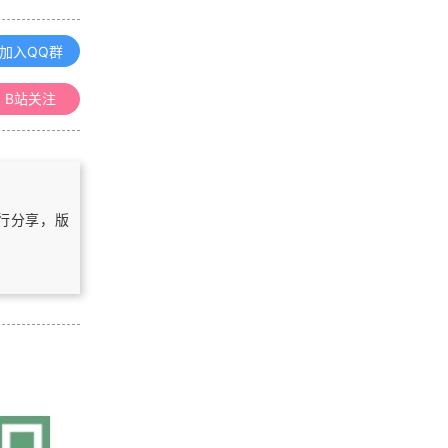
MapGIS K9 TDE平台3D坐标转换为
2D坐标
加入QQ群
B站关注
浏览更多GIS教程
流场的动态可视化
自行分享，版
「GIS电子书」 Planetary Cartogra
phy and GIS（PDF版本）
「GIS电子书」Administering ArcGI
S for Server: Installing and configu
ring ArcGIS for Server to publish, o
ptimize, and secure GIS services(P
「GIS电子书」 GIS Cartography: A
DF版本)
Guide to Effective Map Design（P
DF版本/第一版）