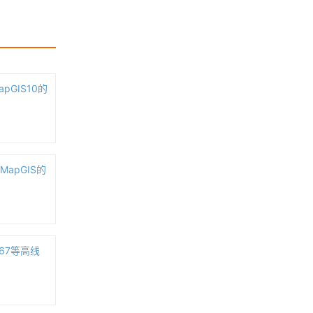
箭头点图标映射的基本原理及缺陷
（在三维方面）
计算科学可视化概述
pGIS10的
浏览更多GIS百科
「趣玩」在log中画地图
MapGIS的
NASA FIRMS - 实时查看全球的火灾
及热异常数据的GIS网站（支持数据
S67等高线
下载）
google地图添加悬浮提示框（InfoWi
ndow）js版本