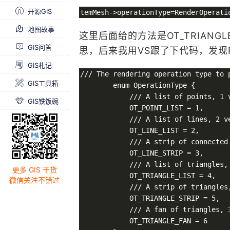
开源GIS
地图故事
这里后面给的方法是OT_TRIAN
GIS问答
思，后来我用VS跟了下代码，发现Ren
GIS札记
/// The rendering operation type to p
GIS工具箱
        enum OperationType {

            /// A list of points, 1 v
GIS铁饭碗
            OT_POINT_LIST = 1,

            /// A list of lines, 2 ve
            OT_LINE_LIST = 2,

            /// A strip of connected
            OT_LINE_STRIP = 3,

            /// A list of triangles, 
更多 GIS 干货
            OT_TRIANGLE_LIST = 4,

微信关注不错过
            /// A strip of triangles
            OT_TRIANGLE_STRIP = 5,

            /// A fan of triangles, 
            OT_TRIANGLE_FAN = 6
