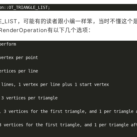
GLE_LIST，可能有的读者跟小编一样笨，当时不懂这个
derOperation有以下几个选项：
erform

ertex per point

rtices per line

 lines, 1 vertex per line plus 1 start vertex

3 vertices per triangle

, 3 vertices for the first triangle, and 1 per triangle a
3 vertices for the first triangle, and 1 per triangle aft