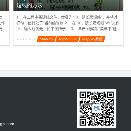
短线的方法
其
1、 在工程中新建线文件，命名为“10、延长缩短线”，并将其
打勾，使其处于“当前编辑状 2、 在“10、延长缩短线.WL”文件
中，输入线图元，如下图所示： 3、 单击“线编辑”菜单下“延
长缩...
2017-07-31
MapGIS
MapGIS 67
MapGIS教程
gis.com