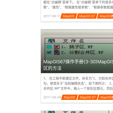
都在“点编辑”菜单下。 在“点编辑”菜单下的很多
数”、“属性”、“根据属性赋参数”、“根据参数赋
“线编辑”中的功...
2017-08-11
MapGIS
MapGIS 67
MapGIS
MapGIS67操作手册(3-30)MapG
区的方法
1、 在工程中新建区文件，命名为“2、分割合并
勾，使其处于“当前编辑状态”，如下图所示： 2、 在“2、分割
合并区.WP”文件中，输入一个矩形区图元，然后
线”类型的弧...
2017-08-08
MapGIS
MapGIS 67
MapGI