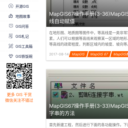
开源GIS
MapGIS67操作手册(3-36)MapG
地图故事
线自动赋值
GIS问答
在地形图、地质图等图件中，等高线是一类非常
GIS札记
素，人们可以根据等高线来观察某一区域的地形
等高线的疏密程度，判断区域内的坡度、坡向等
GIS工具箱
线的高程值生成区域 DEM 数据...
2017-08-14
MapGIS
MapGIS 67
MapGI
GIS铁饭碗
更多 GIS 干货
微信关注不错过
MapGIS67操作手册(3-33)MapG
字串的方法
首先新建工程，然后进行下面的各功能操作。下