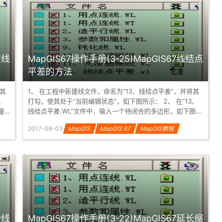
交线
MapGIS67操作手册(3-25)MapGIS67线结点
平差的方法
将其
1、 在工程中新建线文件，命名为“13、线结点平差”，并将其
打勾，使其处于“当前编辑状态”，如下图所示： 2、 在“13、
线结点平差.WL”文件中，输入一个待闭合的多边形，如下图所
示： 3、...
2017-08-03
MapGIS
MapGIS 67
MapGIS教程
滑线
MapGIS67操作手册(3-22)MapGIS67延长缩