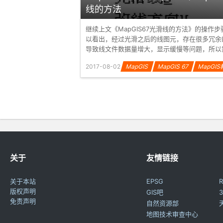
线的方法
继续上文《MapGIS67光滑线的方法》的操作步
以看出，经过光滑之后的线图元，存在很多冗余
导致线文件数据量增大，显示缓慢等问题，所以
坐标，抽稀。 1、 单击...
2017-08-02
MapGIS
MapGIS 67
MapGI
关于
友情链接
关于本站
EPSG
R
版权声明
GIS吧
3
免责声明
自然资源部
地图技术审查中心