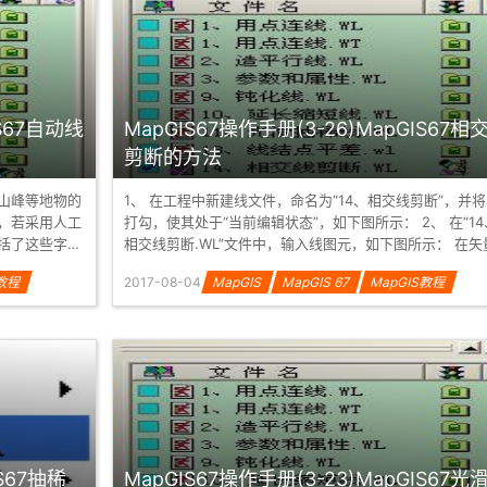
IS67自动线
MapGIS67操作手册(3-26)MapGIS67相
剪断的方法
山峰等地物的
1、 在工程中新建线文件，命名为“14、相交线剪断”，并
，若采用人工
打勾，使其处于“当前编辑状态”，如下图所示： 2、 在“14、
括了这些字
相交线剪断.WL”文件中，输入线图元，如下图所示： 在矢量
化的过程中...
S教程
2017-08-04
MapGIS
MapGIS 67
MapGIS教程
IS67抽稀
MapGIS67操作手册(3-23)MapGIS67光