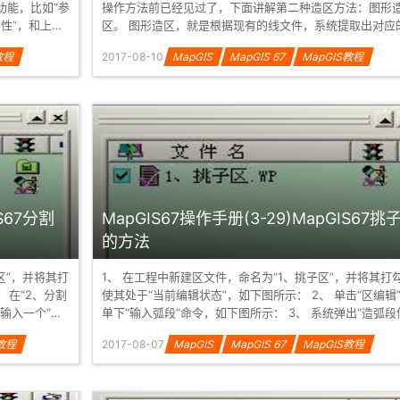
功能，比如“参
操作方法前已经见过了，下面讲解第二种造区方法：图形
属性”，和上面
区。 图形造区，就是根据现有的线文件，系统提取出对应
弧段存储在区文件中，然后...
教程
2017-08-10
MapGIS
MapGIS 67
MapGIS教程
IS67分割
MapGIS67操作手册(3-29)MapGIS67挑
的方法
区”，并将其打
1、 在工程中新建区文件，命名为“1、挑子区”，并将其打
使其处于“当前编辑状态”，如下图所示： 2、 单击“区编辑”菜
输入一个“折
单下“输入弧段”命令，如下图所示： 3、 系统弹出“造弧段信
息”对话...
S教程
2017-08-07
MapGIS
MapGIS 67
MapGIS教程