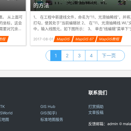
的方法
骤。 从上面可
1、 在工程中新建线文件，命名为“11、光滑抽稀线”，并将
的坐标，这会
打勾，使其处于“当前编辑状 2、 在“11、光滑抽稀线.WL”文件
需要对冗余的
中，输入线图元，如下图所示： 3、 单击“线编辑”菜单下“光
滑线...
S教程
2017-08-01
MapGIS
MapGIS 67
MapGIS教程
1
2
3
4
下一页
联系我们
TK
GIS Hub
打赏捐助
文章投稿
SWorld
GIS(知乎)
天地图
标准地图服务
反馈邮箱：admin
mala