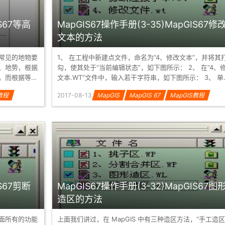
IS67等高
MapGIS67操作手册(3-35)MapGIS67修
文本的方法
常见的地物要
1、 在工程中新建点文件，命名为“4、修改文本”，并将其
、地势，根据
勾，使其处于“当前编辑状态”，如下图所示： 2、 在“4、修改
。而根据等高
文本.WT”文件中，输入若干字符串，如下图所示： 3、 单击
“点编辑”...
S教程
2017-08-13
MapGIS
MapGIS 67
MapGIS教程
IS67剪断
MapGIS67操作手册(3-32)MapGIS67图
造区的方法
面所有的功能
上面我们讲过，在 MapGIS 中有三种造区方法，“手工造区