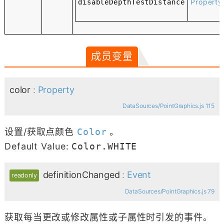
Property
disableDepthTestDistance
成员变量
color
:
Property
DataSources/PointGraphics.js 115
设置/获取点颜色
Color
。
Default Value:
Color.WHITE
definitionChanged
:
Event
readonly
DataSources/PointGraphics.js 79
获取每当更改或修改属性或子属性时引发的事件。