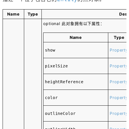
Name
Type
Desc
optional
此对象拥有以下属性：
Name
Type
Property
show
Property
pixelSize
Property
heightReference
Property
color
Property
outlineColor