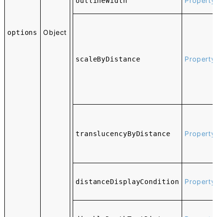
Property
outlineWidth
Object
options
Property
scaleByDistance
Property
translucencyByDistance
Property
distanceDisplayCondition