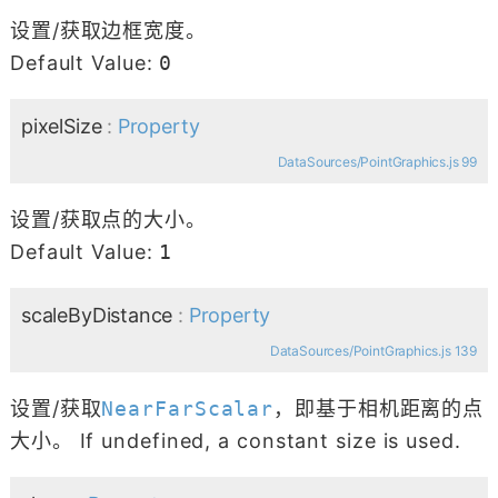
设置/获取边框宽度。
Default Value:
0
pixelSize
:
Property
DataSources/PointGraphics.js 99
设置/获取点的大小。
Default Value:
1
scaleByDistance
:
Property
DataSources/PointGraphics.js 139
设置/获取
NearFarScalar
，即基于相机距离的点
大小。 If undefined, a constant size is used.