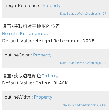
heightReference
:
Property
DataSources/PointGraphics.js 107
设置/获取相对于地形的位置
HeightReference
。
Default Value:
HeightReference.NONE
outlineColor
:
Property
DataSources/PointGraphics.js 123
设置/获取边框颜色
Color
。
Default Value:
Color.BLACK
outlineWidth
:
Property
DataSources/PointGraphics.js 131