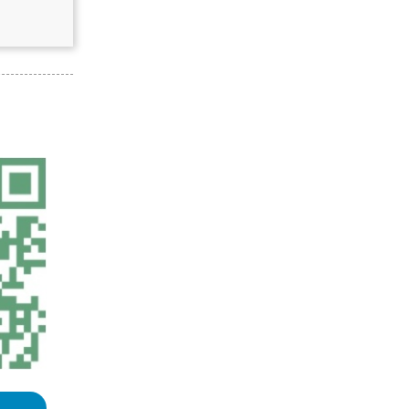
「GIS算法」墨卡托坐标与经纬度相
互转换的方法
「GIS百科」什么是EPSG
浏览更多GIS百科
Landsat9 和 Sentinel-2相关参数对
比
google地图添加悬浮提示框（InfoWi
ndow）js版本
「GIS资源」你可能一直忽略了的完
美GIS教程