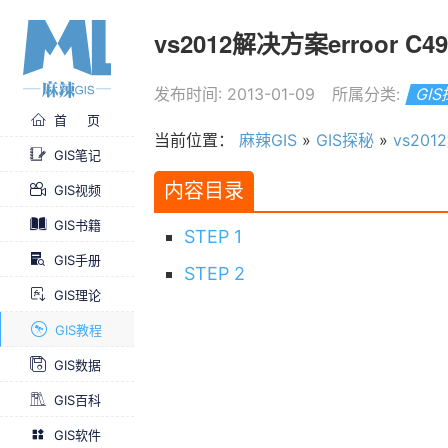
vs2012解决方案erroor C4996: 
发布时间: 2013-01-09
所属分类:
GI
首 页
当前位置：
麻辣GIS
»
GIS探秘
»
vs2012
GIS笔记
内容目录
GIS视频
GIS书籍
STEP 1
GIS手册
STEP 2
GIS理论
GIS教程
GIS数据
GIS百科
GIS软件