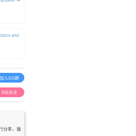
ArcGIS操作入门教程汇总
「更新中」QGIS 学习笔记
stics and
「更新中」百度地图 JavaScript 开
发学习笔记（附在线演示DEMO）
加入QQ群
浏览更多GIS笔记
B站关注
「GIS解惑」ArcGIS计算面积的三种
方式
CGCS2000国家大地坐标系参数
自行分享，版