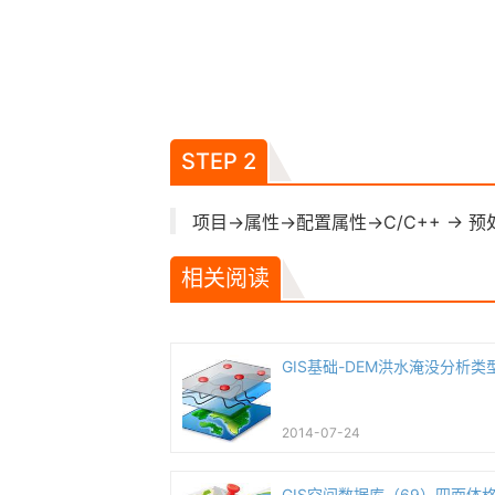
STEP 2
项目->属性->配置属性->C/C++ -> 预
相关阅读
GIS基础-DEM洪水淹没分析类
2014-07-24
GIS空间数据库（69）四面体