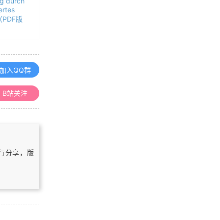
g durch
ertes
浏览更多GIS书籍
d（PDF版
ArcGIS制图案例手册
加入QQ群
MapGIS 10 Objects 开发入门手册
B站关注
ArcGIS 10.1 for Server入门手册
自行分享，版
ArcGIS for Desktop 10.1操作手册
浏览更多GIS手册