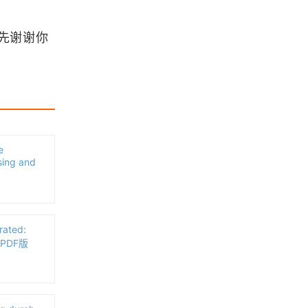
高德的这个AI工具可以将平面卫星图
像转换为3维街景
先谢谢你
浏览更多GIS教程
地理信息系统原理方法和应用（PDF
版本）
e
sing and
Ulaby(乌拉比)经典著作《微波遥
感》三卷合集打包下载
分享MapBasic中文学习资料
ated:
s（PDF版
「GIS电子书」 Quantitative Metho
ds and Socio-Economic Applicatio
ns in GIS（PDF版本）