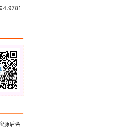
MBTiles格式，离线瓦片存储的最优
94,9781
解？
关于我国三种参心大地坐标系的说明
浏览更多GIS百科
「GIS技巧」学习GIS避免踩坑的一个
小方法
html5接口getCurrentPosition函数
详解
ESRI官方又出了一个AI助手，用下
来……
资源后会