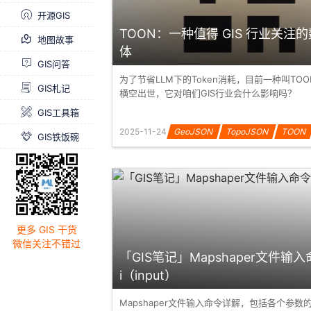
开源GIS
TOON：一种值得 GIS 行业关注
地图故事
体
GIS问答
为了节省LLM下的Token消耗，目前一种叫TO
GIS札记
横空出世，它对咱们GIS行业会什么影响吗？
GIS工具箱
2025-11-24
GeoJSON
TopoJSON
TOON
GIS铁饭碗
更多 GIS 干货
微信关注不错过
「GIS笔记」Mapshaper文件输入
i（input）
Mapshaper文件输入命令详解，包括各个参数