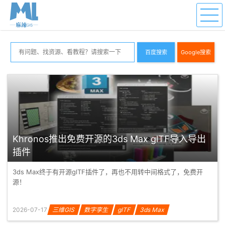
百度搜索
Google搜索
Khronos推出免费开源的3ds Max glTF导入导出
插件
3ds Max终于有开源glTF插件了，再也不用转中间格式了，免费开
源！
2026-07-17
三维GIS
数字孪生
glTF
3ds Max