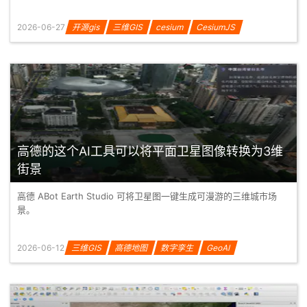
2026-06-27
开源gis
三维GIS
cesium
CesiumJS
高德的这个AI工具可以将平面卫星图像转换为3维
街景
高德 ABot Earth Studio 可将卫星图一键生成可漫游的三维城市场
景。
2026-06-12
三维GIS
高德地图
数字孪生
GeoAI