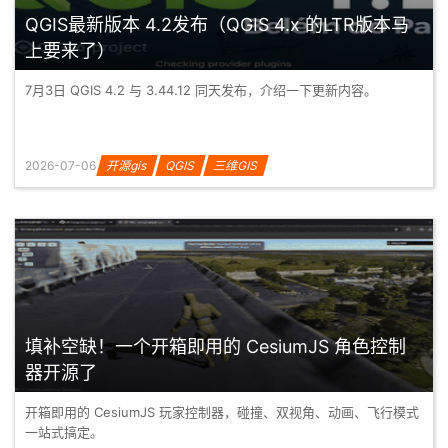
QGIS最新版本 4.2发布（QGIS 4.x 的LTR版本马
上要来了）
7月3日 QGIS 4.2 与 3.44.12 同天发布，介绍一下更新内容。
2026-07-06
开源gis
QGIS
三维GIS
填补空缺！一个开箱即用的 CesiumJS 角色控制
器开源了
开箱即用的 CesiumJS 玩家控制器，碰撞、双视角、动画、飞行模式
一站式搞定。