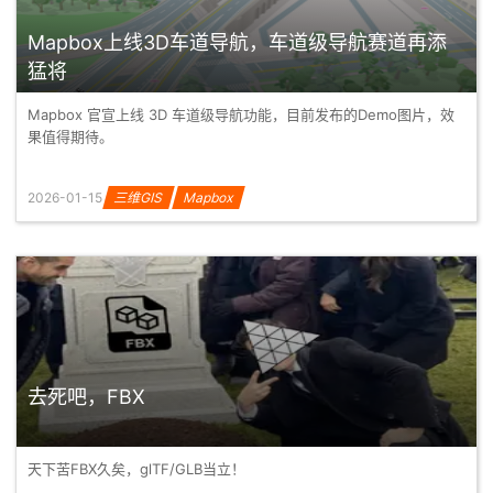
Mapbox上线3D车道导航，车道级导航赛道再添
猛将
Mapbox 官宣上线 3D 车道级导航功能，目前发布的Demo图片，效
果值得期待。
2026-01-15
三维GIS
Mapbox
去死吧，FBX
天下苦FBX久矣，glTF/GLB当立！