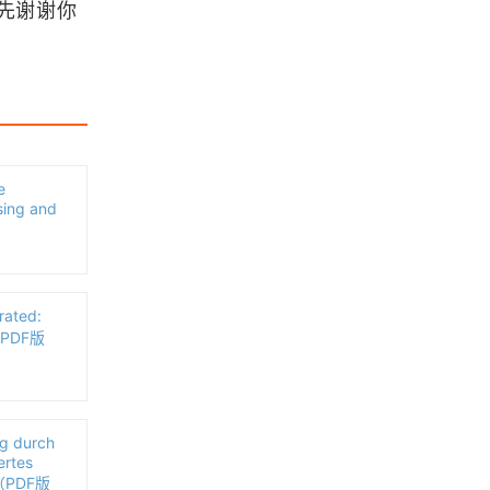
先谢谢你
「GIS资源」你可能一直忽略了的完
美GIS教程
浏览更多GIS教程
ArcGIS Engine开发从入门到精通以
e
及开发手册下载
sing and
「GIS电子书」 GIS in Sustainable
Urban Planning and Management
(Open Access): A Global Perspecti
ated:
ve（PDF版本）
s（PDF版
《Geography at university》（pdf
版本）
Architecting the ArcGIS System: B
g durch
est Practices
ertes
d（PDF版