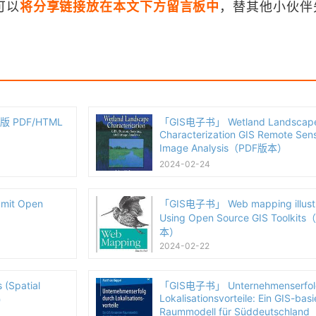
可以
将分享链接放在本文下方留言板中
，替其他小伙伴
第三版 PDF/HTML
「GIS电子书」 Wetland Landscap
Characterization GIS Remote Sen
Image Analysis（PDF版本）
2024-02-24
mit Open
「GIS电子书」 Web mapping illustr
）
Using Open Source GIS Toolkit
本）
2024-02-22
(Spatial
「GIS电子书」 Unternehmenserfol
Lokalisationsvorteile: Ein GIS-basi
本）
Raummodell für Süddeutschlan