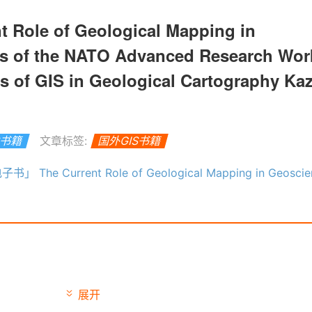
ole of Geological Mapping in
gs of the NATO Advanced Research Wo
ns of GIS in Geological Cartography Ka
S书籍
文章标签:
国外GIS书籍
t Role of Geological Mapping in Geosciences: Proceedings of the NATO Advanced Research Workshop on Innovative Applications of GIS in Geological Cartography Kazi
展开