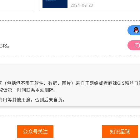
本）
2024-02-20
GIS。
内容（包括但不限于软件、数据、图片）
来自于网络或者麻辣GIS粉丝
权请第一时间联系本站删除。
作商用等其他用途，否则后果自负。
公众号关注
知识星球