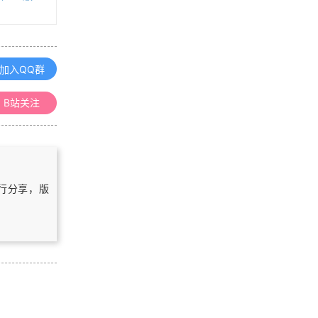
浏览更多GIS书籍
使用ArcGIS 10.2 操作SQLite指南
加入QQ群
B站关注
ArcGIS Runtime新手入门手册
ArcGIS 10.1 for Server入门手册
自行分享，版
Cesium中文API文档手册（v1.63.1版
本）
浏览更多GIS手册