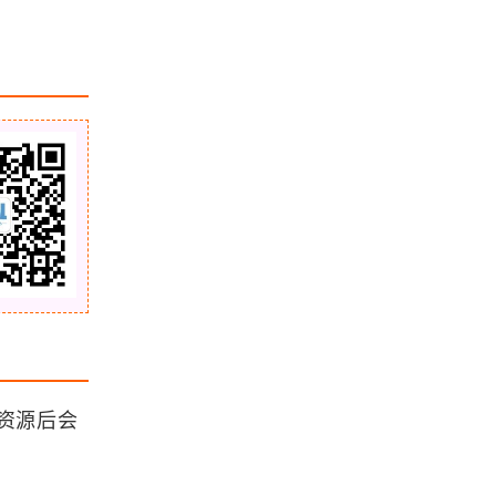
MarchingCubes算法提取等值面的
基本原理
「GIS百科」什么是参考椭球
浏览更多GIS百科
google map中标注雅安地震位置（j
s）
「GIS资源」学习强国中的GIS资源
资源后会
ArcGIS EsriRegistrationMgr.dll is in
valid or could not be found 解决方
法