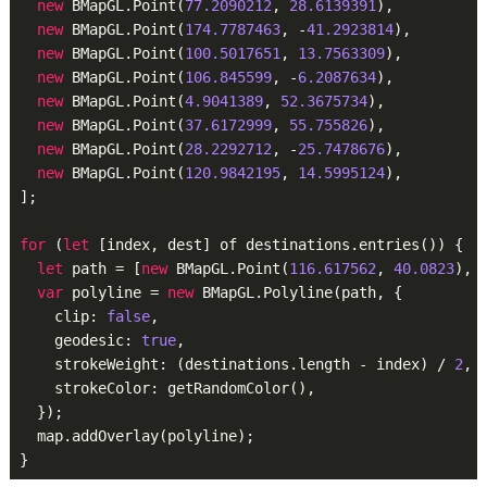
new
 BMapGL.Point(
77.2090212
, 
28.6139391
),

new
 BMapGL.Point(
174.7787463
, -
41.2923814
),

new
 BMapGL.Point(
100.5017651
, 
13.7563309
),

new
 BMapGL.Point(
106.845599
, -
6.2087634
),

new
 BMapGL.Point(
4.9041389
, 
52.3675734
),

new
 BMapGL.Point(
37.6172999
, 
55.755826
),

new
 BMapGL.Point(
28.2292712
, -
25.7478676
),

new
 BMapGL.Point(
120.9842195
, 
14.5995124
),

];

for
 (
let
 [index, dest] of destinations.entries()) {

let
 path = [
new
 BMapGL.Point(
116.617562
, 
40.0823
), d
var
 polyline = 
new
 BMapGL.Polyline(path, {

    clip: 
false
,

    geodesic: 
true
,

    strokeWeight: (destinations.length - index) / 
2
,

    strokeColor: getRandomColor(),

  });

  map.addOverlay(polyline);
