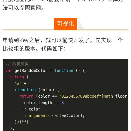
法可以参照官网。
可视化
申请到Key之后，就可以愉快开发了，先实现一个
比较粗的版本。代码如下：
// 随机颜色
var
 getRandomColor = 
function
()
{

return
 (

"#"
 +

    (
function
(color)
{

return
 (color += 
"0123456789abcdef"
[
Math
.floor(
        color.length == 
6
        ? color

        : 
arguments
.callee(color);

    })(
""
)

  );
