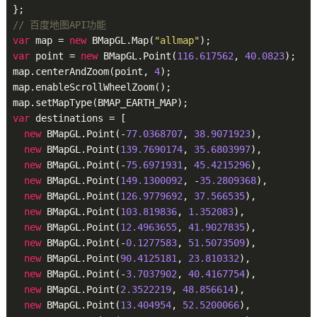
// 百度地图API功能
var
 map = 
new
 BMapGL.Map(
"allmap"
var
 point = 
new
 BMapGL.Point(
116.617562
, 
40.0823
);

map.centerAndZoom(point, 
4
);

map.enableScrollWheelZoom();

var
 destinations = [

new
 BMapGL.Point(-
77.0368707
, 
38.9071923
),

new
 BMapGL.Point(
139.7690174
, 
35.6803997
),

new
 BMapGL.Point(-
75.6971931
, 
45.4215296
),

new
 BMapGL.Point(
149.1300092
, -
35.2809368
),

new
 BMapGL.Point(
126.9779692
, 
37.566535
),

new
 BMapGL.Point(
103.819836
, 
1.352083
),

new
 BMapGL.Point(
12.4963655
, 
41.9027835
),

new
 BMapGL.Point(-
0.1277583
, 
51.5073509
),

new
 BMapGL.Point(
90.4125181
, 
23.810332
),

new
 BMapGL.Point(-
3.7037902
, 
40.4167754
),

new
 BMapGL.Point(
2.3522219
, 
48.856614
),

new
 BMapGL.Point(
13.404954
, 
52.5200066
),
