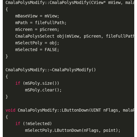
CmalaPolysModify::CmalaPolysModify(CView* mView, malaS
{

    mBaseView = mView;

    mPath = fileFullPath;

    mScreen = pScreen;

    CmalaPolysSelect obj(mView, pScreen, fileFullPath)
    mSelectPoly = obj;

    mSelected = FALSE;

}

CmalaPolysModify::~CmalaPolysModify()

{

if
 (mSPoly.size())

        mSPoly.clear();

}

void
 CmalaPolysModify::LButtonDown(UINT nFlags, malaPo
{

if
 (!mSelected)

        mSelectPoly.LButtonDown(nFlags, point);
