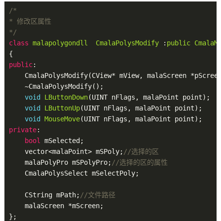
/*

* 修改区属性

*/
class
malapolygondll
CmalaPolysModify
 :
public
CmalaM
public
:

    CmalaPolysModify(CView* mView, malaScreen *pScreen
    ~CmalaPolysModify();

void
LButtonDown
(UINT nFlags, malaPoint point)
;

void
LButtonUp
(UINT nFlags, malaPoint point)
;

void
MouseMove
(UINT nFlags, malaPoint point)
private
:

bool
 mSelected;

    vector<malaPoint> mSPoly;
//选择的区
    malaPolyPro mSPolyPro;
//选择的区的属性
    CmalaPolysSelect mSelectPoly;

    CString mPath;
//文件路径
    malaScreen *mScreen;
