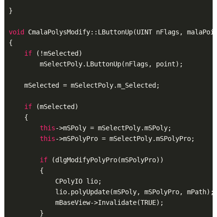
}

void
 CmalaPolysModify::LButtonUp(UINT nFlags, malaPoin
{

if
 (!mSelected)

        mSelectPoly.LButtonUp(nFlags, point);

    mSelected = mSelectPoly.m_Selected;

if
 (mSelected)

    {

this
->mSPoly = mSelectPoly.mSPoly;

this
->mSPolyPro = mSelectPoly.mSPolyPro;

if
 (dlgModifyPolyPro(mSPolyPro))

        {

            CPolyIO lio;

            lio.polyUpdate(mSPoly, mSPolyPro, mPath);

            mBaseView->Invalidate(TRUE);

        }
