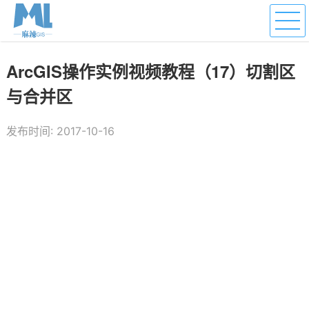
ArcGIS操作实例视频教程（17）切割区
与合并区
发布时间: 2017-10-16