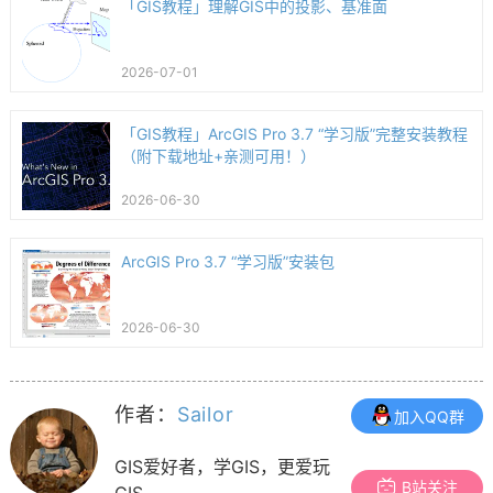
「GIS教程」理解GIS中的投影、基准面
2026-07-01
「GIS教程」ArcGIS Pro 3.7 “学习版”完整安装教程
（附下载地址+亲测可用！）
2026-06-30
ArcGIS Pro 3.7 “学习版”安装包
2026-06-30
作者：
Sailor
加入QQ群
GIS爱好者，学GIS，更爱玩
B站关注