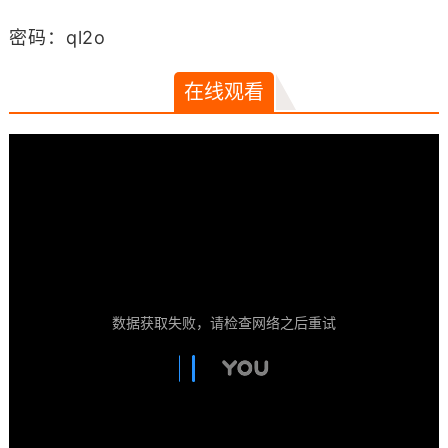
密码：ql2o
在线观看
数据获取失败，请检查网络之后重试