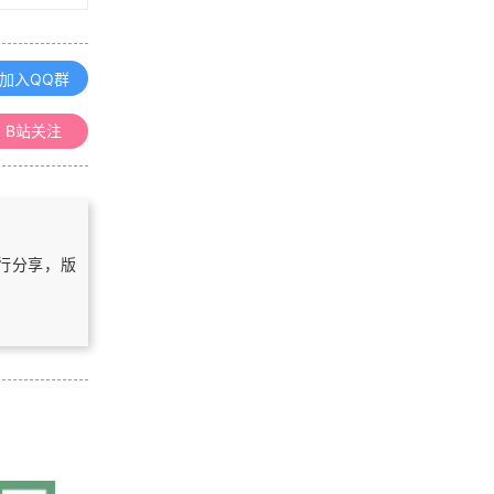
「更新中」Mapshaper入门学习笔记
加入QQ群
IDL修炼之路
B站关注
IDL遥感应用入门教程汇总
自行分享，版
浏览更多GIS笔记
「GIS百科」什么是参考椭球
「GIS算法」计算任意多边形质心的
方法