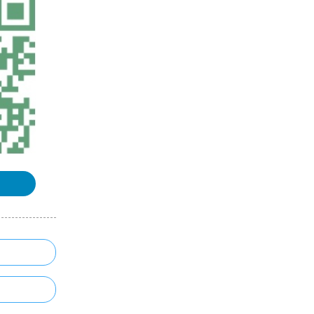
空间三棱柱的四面体剖分算法
MacrhingCubes算法存在的问题及
改进
浏览更多GIS百科
「GIS效率工具」一套键盘鼠标控制
多台电脑ArcGIS画图
ArcGIS 10.2简体中文汉化教程（附
下载地址+亲测可用）
NASA FIRMS - 实时查看全球的火灾
及热异常数据的GIS网站（支持数据
下载）