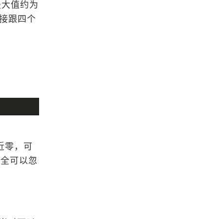
最大值约为
这个GIS网站可以实时获取任意经纬
面直接跟四个
度的天气信息
浏览更多GIS教程
「GIS电子书」 Practical Applicatio
ns of GIS for Archaeologists: A Pre
dictive Modelling Toolkit（PDF版
本）
GIS资源-关于数字管线的PPT介绍
接近零，可
「GIS电子书」 Improving GIS-base
完全可以忽
d Wildlife-Habitat Analysis（PDF版
本）
基于Vega Prime的流场三维动态可视
化研究