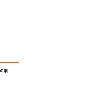
「更新中」Cesium学习笔记整理汇
总
ArcGIS实践教程汇总
[WebGIS] HTML5跟踪GPS轨迹笔记
汇总
浏览更多GIS笔记
移到
GIS中常见的数据分类方法
物理空间中流场的网格类型