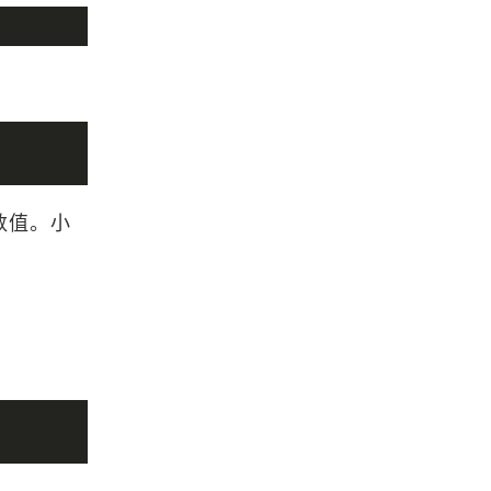
介绍下GIS中的凸包和凹包
GIS空间插值方法小结
浏览更多GIS百科
实数值。小
gitleaks - 开源检测地图Token、api
key等敏感信息泄漏的工具
「GIS思维」用prim最小生成树看武
汉的中心地位
MapGIS栅格数据投影变换提示分辨
率有误