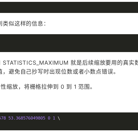
到类似这样的信息：
M 和 STATISTICS_MAXIMUM 就是后续缩放要用的真
值，避免自己抄写时出现位数或者小数点错误。
 做线性缩放，将栅格拉伸到 0 到 1 范围。
578
53.368576049805
0
1
 \
