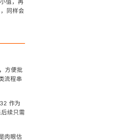
《数字高程模型》课程整理汇总
最小值，再
息，同样会
《地图学》课程整理汇总
《地理信息系统（GIS）原理》课程
整理汇总
本，方便批
《空间数据库》课程整理汇总
类流程串
浏览更多GIS理论
32 作为
果后续只需
是肉眼估