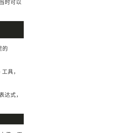
得恰当时可以
浏览更多GIS书籍
ArcGIS Engine 10 开发手册
ArcGIS 10.1 for Server入门手册
里的
ArcGIS for Desktop 10.1操作手册
e 工具，
放表达式，
ArcGIS Runtime新手入门手册
浏览更多GIS手册