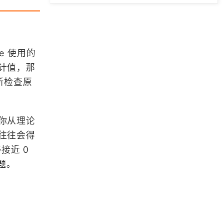
GIS资源-分享全国各地城市代码
「GIS数据」黄岩岛国家级自然保护
e 使用的
区SHP矢量数据分享
计值，那
新检查原
Landsat数据下载方法小结
你从理论
推荐一个超好用的海洋GIS数据下载
往往会得
平台（国内的！）
接近 0
题。
浏览更多GIS数据
ArcGIS操作实例教程（附带数据下
载）