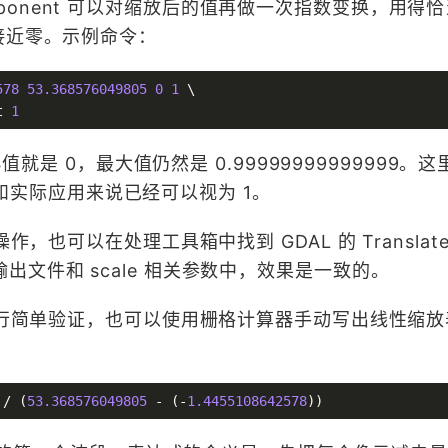
中，-exponent 可以对缩放后的值再做一次指数变换，用
接近零。示例命令：
578
53.368576049805
0
1
 \

t 
1
小值就是 0，最大值仍然是 0.99999999999999。这
计算机和实际应用来说已经可以视为 1。
作，也可以在处理工具箱中找到 GDAL 的 Translat
文件和 scale 相关参数中，效果是一致的。
部进行简单验证，也可以使用栅格计算器手动写出线性缩
 / (
53.368576049805
 - (-
1.4455108642578