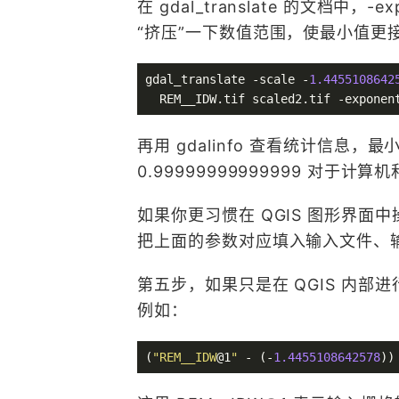
在 gdal_translate 的文档
“挤压”一下数值范围，使最小值更
gdal_translate -scale -
1.4455108642
  REM__IDW.tif scaled2.tif -exponen
再用 gdalinfo 查看统计信息，最
0.99999999999999 对于
如果你更习惯在 QGIS 图形界面中操
把上面的参数对应填入输入文件、输出
第五步，如果只是在 QGIS 内
例如：
(
"REM__IDW
@1
"
 - (-
1.4455108642578
))