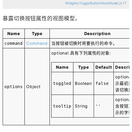
Widgets/ToggleButtonViewModel.js 17
暴露切换按钮属性的视图模型。
Name
Type
Description
Command
当按钮被切换时将要执行的命令。
command
optional
具有下列属性的对象:
Name
Type
Default
Descri
optiona
Boolean
示最初
toggled
false
Object
options
该切换
optiona
String
含按钮
tooltip
''
示的字