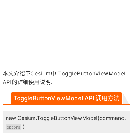
本文介绍下Cesium中 ToggleButtonViewModel
API的详细使用说明。
ToggleButtonViewModel API 调用方法
new Cesium.ToggleButtonViewModel
(command,
)
options