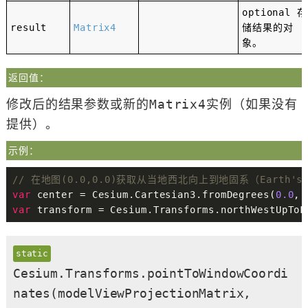
optional
存
result
Matrix4
储结果的对
象。
返回值：
修改后的结果参数或新的Matrix4实例（如果没有
提供）。
示例：
// 在地图(0.0,0.0)获取从当地西北向上到地固系（Earth's 
var
 center 
=
 Cesium
.
Cartesian3
.
fromDegrees
(
0.0
,
var
 transform 
=
 Cesium
.
Transforms
.
northWestUpToF
static
Cesium.Transforms.pointToWindowCoordi
nates
(modelViewProjectionMatrix,