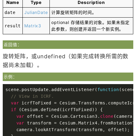
Name
Type
Description
JulianDate
计算旋转矩阵的时间。
date
optional
存储结果的对象。如果未指定
Matrix3
result
此参数，则创建并返回一个新实例。
返回值：
旋转矩阵，或undefined（如果完成转换所需的数
据尚未加载）。
示例：
scene
.
postUpdate
.
addEventListener
(
function
(
scene
// View in ICRF.
var
 icrfToFixed 
=
 Cesium
.
Transforms
.
computeIcr
if
(
Cesium
.
defined
(
icrfToFixed
)
)
{
var
 offset 
=
 Cesium
.
Cartesian3
.
clone
(
camera
.
var
 transform 
=
 Cesium
.
Matrix4
.
fromRotationT
    camera
.
lookAtTransform
(
transform
,
 offset
)
;