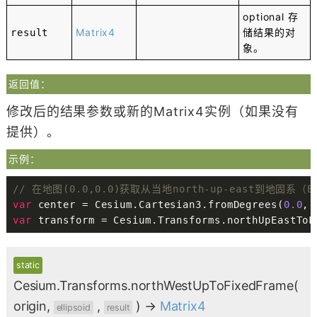
optional
存
Matrix4
储结果的对
result
象。
返回值：
修改后的结果参数或新的Matrix4实例（如果没有
提供）。
示例：
// 在地图(0.0,0.0)获取从当地north-up-east到地固系（Ea
var
 center 
=
 Cesium
.
Cartesian3
.
fromDegrees
(
0.0
,
var
 transform 
=
 Cesium
.
Transforms
.
northUpEastToF
static
Cesium.Transforms.northWestUpToFixedFrame
(
origin,
,
)
→
Matrix4
ellipsoid
result