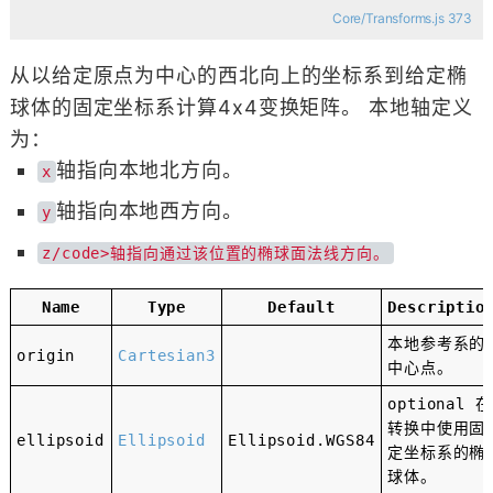
Core/Transforms.js 373
从以给定原点为中心的西北向上的坐标系到给定椭
球体的固定坐标系计算4x4变换矩阵。 本地轴定义
为：
轴指向本地北方向。
x
轴指向本地西方向。
y
z/code>轴指向通过该位置的椭球面法线方向。
Name
Type
Default
Descriptio
本地参考系的
origin
Cartesian3
中心点。
optional
在
转换中使用固
ellipsoid
Ellipsoid
Ellipsoid
.
WGS84
定坐标系的椭
球体。