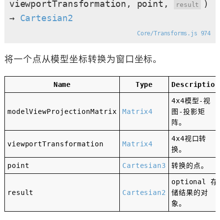
viewportTransformation, point,
)
result
→
Cartesian2
Core/Transforms.js 974
将一个点从模型坐标转换为窗口坐标。
Name
Type
Description
4x4模型-视
modelViewProjectionMatrix
Matrix4
图-投影矩
阵。
4x4视口转
viewportTransformation
Matrix4
换。
point
Cartesian3
转换的点。
optional
存
result
Cartesian2
储结果的对
象。