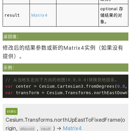
optional
存
Matrix4
储结果的对
result
象。
返回值：
修改后的结果参数或新的Matrix4实例（如果没有
提供）。
示例：
// 从当地东北向下方向的地图(0.0,0.0)转换到地固系。
var
 center 
=
 Cesium
.
Cartesian3
.
fromDegrees
(
0.0
,
var
 transform 
=
 Cesium
.
Transforms
.
northEastDownT
static
Cesium.Transforms.northUpEastToFixedFrame
(o
rigin,
,
)
→
Matrix4
ellipsoid
result