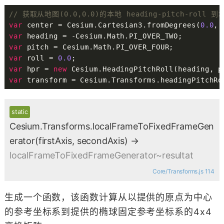
// 获取从地图(0.0,0.0)的本地 heading-pitch-roll
var
 center 
=
 Cesium
.
Cartesian3
.
fromDegrees
(
0.0
,
var
 heading 
=
-
Cesium
.
Math
.
PI_OVER_TWO
;
var
 pitch 
=
 Cesium
.
Math
.
PI_OVER_FOUR
;
var
 roll 
=
0.0
;
var
 hpr 
=
new
Cesium
.
HeadingPitchRoll
(
heading
,
 p
var
 transform 
=
 Cesium
.
Transforms
.
headingPitchRo
static
Cesium.Transforms.localFrameToFixedFrameGen
erator
(firstAxis, secondAxis)
→
localFrameToFixedFrameGenerator~resultat
Core/Transforms.js 114
生成一个函数，该函数计算从以提供的原点为中心
的参考坐标系到提供的椭球固定参考坐标系的4x4