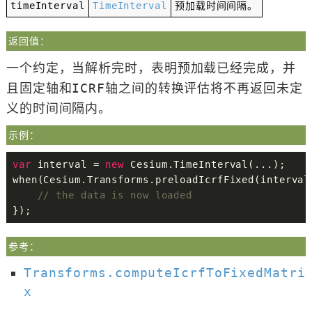
timeInterval
TimeInterval
预加载时间间隔。
返回值：
一个约定，当解析完时，表明预加载已经完成，并
且固定轴和ICRF轴之间的转换评估将不再返回未定
义的时间间隔内。
示例：
var
 interval 
=
new
Cesium
.
TimeInterval
(
.
.
.
)
;
when
(
Cesium
.
Transforms
.
preloadIcrfFixed
(
interval
// the data is now loaded
}
)
;
参考：
Transforms.computeIcrfToFixedMatri
x