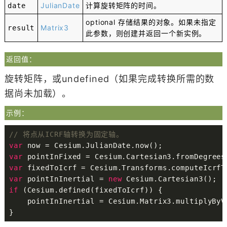
JulianDate
计算旋转矩阵的时间。
date
optional
存储结果的对象。如果未指定
Matrix3
result
此参数，则创建并返回一个新实例。
返回值：
旋转矩阵，或undefined（如果完成转换所需的数
据尚未加载）。
示例：
// 将点从ICRF轴转换为固定轴。
var
 now 
=
 Cesium
.
JulianDate
.
now
(
)
;
var
 pointInFixed 
=
 Cesium
.
Cartesian3
.
fromDegrees
var
 fixedToIcrf 
=
 Cesium
.
Transforms
.
computeIcrfT
var
 pointInInertial 
=
new
Cesium
.
Cartesian3
(
)
;
if
(
Cesium
.
defined
(
fixedToIcrf
)
)
{
    pointInInertial 
=
 Cesium
.
Matrix3
.
multiplyByV
}