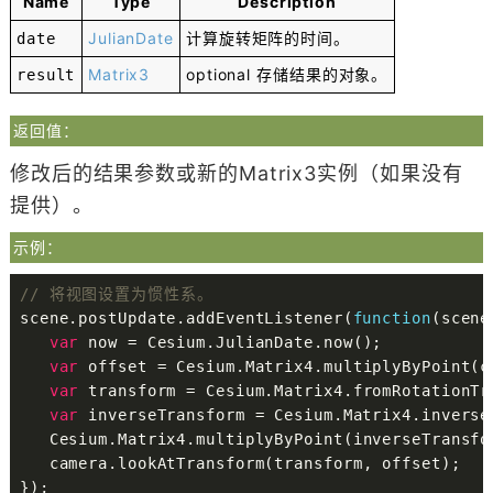
Name
Type
Description
JulianDate
计算旋转矩阵的时间。
date
Matrix3
optional
存储结果的对象。
result
返回值：
修改后的结果参数或新的Matrix3实例（如果没有
提供）。
示例：
// 将视图设置为惯性系。
scene
.
postUpdate
.
addEventListener
(
function
(
scene
var
 now 
=
 Cesium
.
JulianDate
.
now
(
)
;
var
 offset 
=
 Cesium
.
Matrix4
.
multiplyByPoint
(
c
var
 transform 
=
 Cesium
.
Matrix4
.
fromRotationTr
var
 inverseTransform 
=
 Cesium
.
Matrix4
.
inverse
   Cesium
.
Matrix4
.
multiplyByPoint
(
inverseTransfo
   camera
.
lookAtTransform
(
transform
,
 offset
)
;
}
)
;