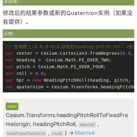
返回值：
修改后的结果参数或新的Quaternion实例（如果没
有提供）。
示例：
// 在地图上(0.0,0.0)从当地的heading-pitch-roll a
var
 center 
=
 Cesium
.
Cartesian3
.
fromDegrees
(
0.0
,
var
 heading 
=
-
Cesium
.
Math
.
PI_OVER_TWO
;
var
 pitch 
=
 Cesium
.
Math
.
PI_OVER_FOUR
;
var
 roll 
=
0.0
;
var
 hpr 
=
new
HeadingPitchRoll
(
heading
,
 pitch
,
 r
var
 quaternion 
=
 Cesium
.
Transforms
.
headingPitchR
static
Cesium.Transforms.headingPitchRollToFixedFra
me
(origin, headingPitchRoll,
,
ellipsoid
,
)
→
Matrix4
fixedFrameTransform
result