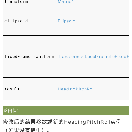
Matrix4
transform
Ellipsoid
ellipsoid
Transforms~LocalFrameToFixedF
fixedFrameTransform
HeadingPitchRoll
result
返回值：
修改后的结果参数或新的HeadingPitchRoll实例
（如果没有提供）。