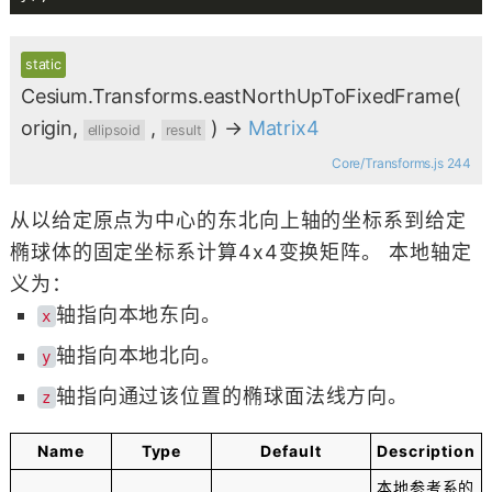
static
Cesium.Transforms.eastNorthUpToFixedFrame
(
origin,
,
)
→
Matrix4
ellipsoid
result
Core/Transforms.js 244
从以给定原点为中心的东北向上轴的坐标系到给定
椭球体的固定坐标系计算4x4变换矩阵。 本地轴定
义为：
轴指向本地东向。
x
轴指向本地北向。
y
轴指向通过该位置的椭球面法线方向。
z
Name
Type
Default
Description
本地参考系的