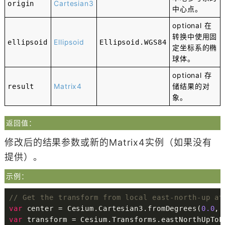
Cartesian3
origin
中心点。
optional
在
转换中使用固
Ellipsoid
ellipsoid
Ellipsoid
.
WGS84
定坐标系的椭
球体。
optional
存
Matrix4
储结果的对
result
象。
返回值：
修改后的结果参数或新的Matrix4实例（如果没有
提供）。
示例：
// Get the transform from local east-north-up at
var
 center 
=
 Cesium
.
Cartesian3
.
fromDegrees
(
0.0
,
var
 transform 
=
 Cesium
.
Transforms
.
eastNorthUpToF