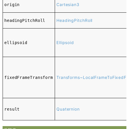
Cartesian3
origin
HeadingPitchRoll
headingPitchRoll
Ellipsoid
ellipsoid
Transforms~LocalFrameToFixedF
fixedFrameTransform
Quaternion
result