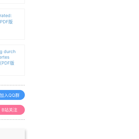
常见的开源GIS软件相关资料教程汇
总
ated:
s（PDF版
浏览更多GIS教程
「GIS电子书」 Landscape Archaeo
g durch
logy and GIS（PDF版本）
ertes
d（PDF版
[论文品鉴]基于单元相关性与几何形
状的流场数据可视化方法及其应用
加入QQ群
「GIS电子书」Achieving Business
Success with GIS(PDF版本)
B站关注
「GIS电子书」Urban Analytics (Sp
atial Analytics and GIS)（PDF版
本）