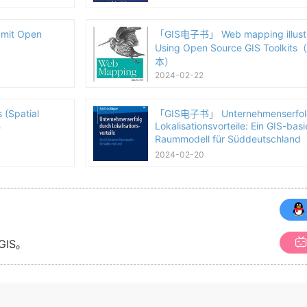
mit Open
「GIS电子书」 Web mapping illustr
）
Using Open Source GIS Toolkit
本）
2024-02-22
(Spatial
「GIS电子书」 Unternehmenserfol
Lokalisationsvorteile: Ein GIS-basi
本）
Raummodell für Süddeutschlan
本）
2024-02-20
GIS。