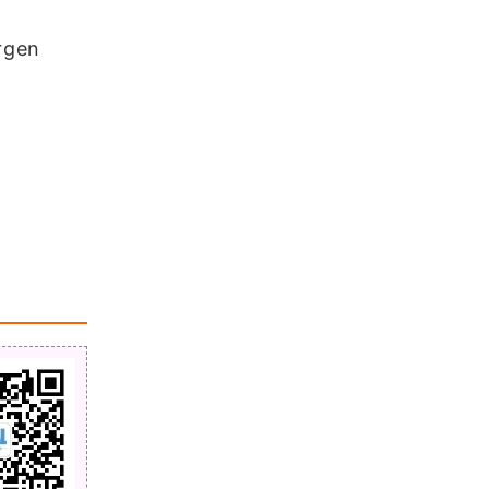
Google Maps（JS）开发教程汇总
rgen
Leaflet学习笔记【更新中】
「更新中」Cesium学习笔记整理汇
总
浏览更多GIS笔记
流函数算法原理以及实现（在海洋矢
量流方面）
「GIS百科」什么是EPSG