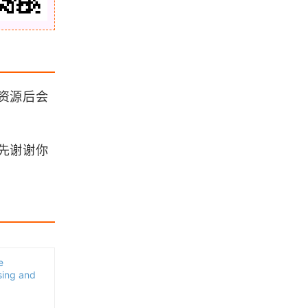
「GIS百科」什么是Polsby Proper R
atio
「GIS百科」什么是仿射变换
资源后会
浏览更多GIS百科
先谢谢你
ArcGIS 10.2（及更高版本） 中使用
Samples模块功能
「GIS教程」如何下载GIS相关的行业
标准（二）
e
使用MapGIS Desktop（九州）进行
sing and
制图的简要过程