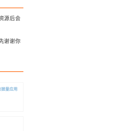
MapGIS K9将excel表格数据导入形
成点线面文件
资源后会
浏览更多GIS教程
先谢谢你
「GIS电子书」 Simulation of Compl
ex Systems in GIS（PDF版本）
「GIS电子书」 Mapping: A Critical
Introduction to Cartography and G
IS（PDF版本）
大数据量应用
「GIS电子书」Mastering Geospatia
l Analysis with Python: Explore GIS
processing and learn to work with
GeoDjango, CARTOframes and Ma
「GIS电子书」 Understanding Fore
pboxGL-Jupyter（EPUB版本）
st Disturbance and Spatial Patter
n: Remote Sensing and GIS Appro