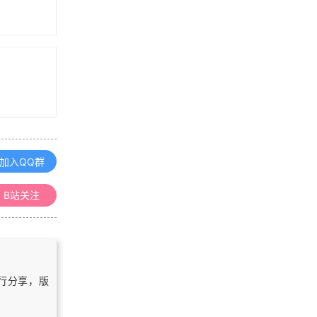
aches（PDF版本）
浏览更多GIS书籍
使用ArcGIS 10.2 操作SQLite指南
ArcGIS制图案例手册
加入QQ群
ArcGIS 10.1 for Server入门手册
B站关注
OpenLayers中文API手册（不翻译
了）
自行分享，版
浏览更多GIS手册