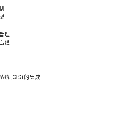
制
型
管理
高线
统(GIS)的集成