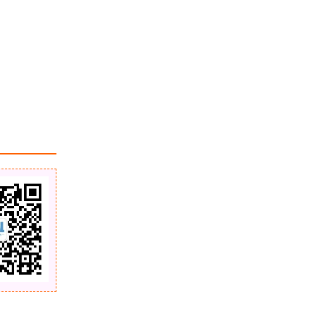
关于netcdf文件（.nc）的一点概述
关于我国三种参心大地坐标系的说明
浏览更多GIS百科
MapGIS测距不准、采集控制点时空
格无反应、字段属性无法修改解决方
案
VC2005读取excel属性资料并写入w
ord
解决ArcGIS的错误：Some contents
of the application from the followin
g website will be blocked