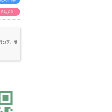
《地理信息系统（GIS）原理》课程
整理汇总
B站关注
《数字高程模型》课程整理汇总
《三维GIS》课程整理汇总
自行分享，版
《空间数据库》课程整理汇总
浏览更多GIS理论