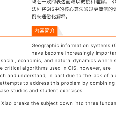
缺乏一致的表达而难以教授和理解。《G
法》将GIS中的核心算法通过更简洁的
例来通俗化解释。
内容简介
Geographic information systems (
have become increasingly importan
social, economic, and natural dynamics where s
 critical algorithms used in GIS, however, are
each and understand, in part due to the lack of a
 attempts to address this problem by combining
ase studies and student exercises.
 Xiao breaks the subject down into three funda