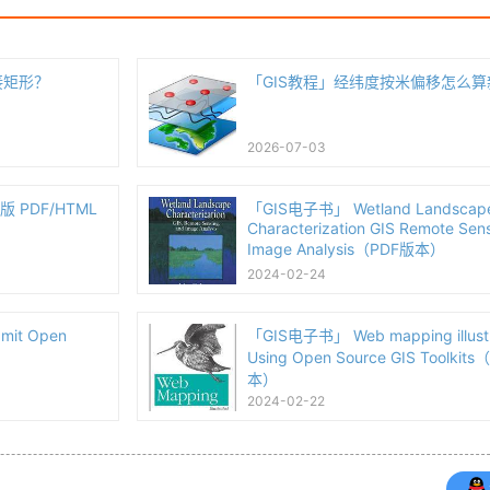
接矩形？
「GIS教程」经纬度按米偏移怎么
2026-07-03
第三版 PDF/HTML
「GIS电子书」 Wetland Landscap
Characterization GIS Remote Sen
Image Analysis（PDF版本）
2024-02-24
mit Open
「GIS电子书」 Web mapping illustr
）
Using Open Source GIS Toolkit
本）
2024-02-22