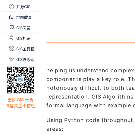
开源GIS
地图故事
GIS问答
GIS札记
GIS工具箱
GIS铁饭碗
helping us understand complex 
components play a key role. The
notoriously difficult to both t
representation. GIS Algorithms
更多 GIS 干货
formal language with example c
微信关注不错过
Using Python code throughout,
areas: