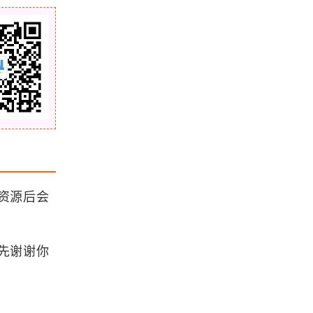
VC++双缓冲绘图实战记录
浏览更多GIS教程
「GIS电子书」 The AGI Source Boo
k For GIS（PDF版本）
「GIS电子书」 Innovations In GIS
1: Selected Papers from the First
资源后会
National Conference on GIS Resea
rch UK（PDF版本）
「GIS论文集」Advances In GIS Re
search II: Proceedings of the Sixth
先谢谢你
International Symposium on Spatia
l Data Handling（PDF版本）
「GIS电子书」 Online GIS and Spa
tial Metadata, Second Edition（PD
F版本/第二版）