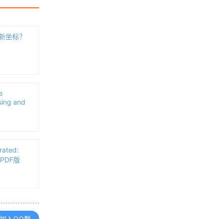
浏览更多GIS书籍
算新坐标？
ArcGIS for Desktop 10.1操作手册
OpenLayers中文API手册（不翻译
了）
e
sing and
MapGIS67操作手册
ated:
Leaflet中文API文档手册（v1.9版
s（PDF版
本）
浏览更多GIS手册
加入QQ群