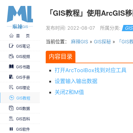
「GIS教程」使用ArcGI
发布时间: 2022-08-07
所属分类:
GI
首 页
当前位置：
麻辣GIS
»
GIS探秘
»
「GIS
GIS笔记
内容目录
GIS视频
GIS书籍
打开ArcToolBox找到对应工具
GIS手册
设置输入输出数据
GIS理论
关闭Z和M值
GIS教程
GIS数据
GIS百科
GIS软件