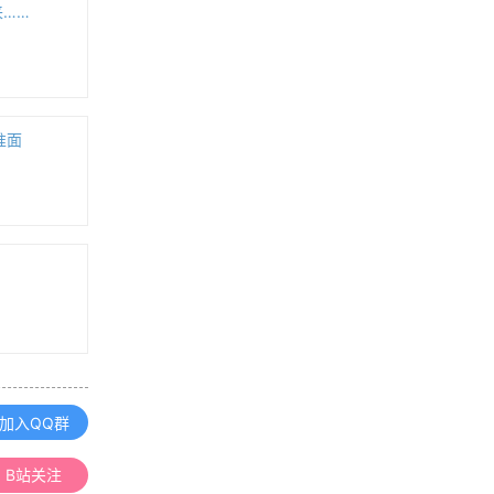
《地图学》课程整理汇总
来……
GPS原理与应用课程整理汇总
准面
《数字高程模型》课程整理汇总
《空间数据库》课程整理汇总
浏览更多GIS理论
加入QQ群
B站关注