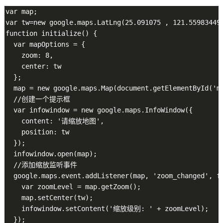
var map;

var tw=new google.maps.LatLng(25.091075 , 121.559834499
function initialize() {

  var mapOptions = {

    zoom: 8,

    center: tw

  };

  map = new google.maps.Map(document.getElementById('ma
  //创建一个提示框

  var infowindow = new google.maps.InfoWindow({

    content: '请缩放地图',

    position: tw

  });

  infowindow.open(map);

  //添加缩放监听事件

  google.maps.event.addListener(map, 'zoom_changed', fu
    var zoomLevel = map.getZoom();

    map.setCenter(tw);

    infowindow.setContent('缩放级别: ' + zoomLevel);

  });
