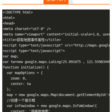
<!DOCTYPE html>

<html>

<head>

<meta charset="utf-8" />

<meta name="viewport" content="initial-scale=1.0, user-
<title>获取地图事件属性</title>

<script type="text/javascript" src="http://maps.google
<script type="text/javascript">

var map;

var tw=new google.maps.LatLng(25.091075 , 121.559834499
function initialize() {

  var mapOptions = {

    zoom: 8,

    center: tw

  };

  map = new google.maps.Map(document.getElementById('ma
  //创建一个提示框

  var infowindow = new google.maps.InfoWindow({

    content: '请缩放地图',
