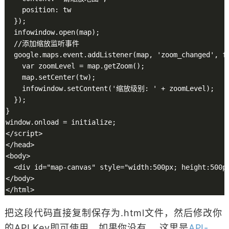
    position: tw

  });

  infowindow.open(map);

  //添加缩放监听事件

  google.maps.event.addListener(map, 'zoom_changed', fu
    var zoomLevel = map.getZoom();

    map.setCenter(tw);

    infowindow.setContent('缩放级别: ' + zoomLevel);

  });

}

window.onload = initialize;

</script>

</head>

<body>

  <div id="map-canvas" style="width:500px; height:500px
</body>

</html>
把这段代码直接复制保存为.html文件，然后修改你
的API Key即可使用。如果你没有 ，这里是
API-