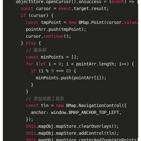
    objectStore.openCursor().onsuccess = (
event
) => {

const
 cursor = 
event
.target.result;

if
 (cursor) {

const
 tmpPoint = 
new
 BMap.Point(cursor.
value
.
        pointArr.push(tmpPoint);

        cursor.
continue
();

      } 
else
 {

// 重采样
const
 minPoints = [];

for
 (
let
 i = 
0
; i < pointArr.length; i++) {

if
 (i % 
9
 === 
0
) {

            minPoints.push(pointArr[i]);

          }

        }

// 添加地图工具条
const
 tln = 
new
 BMap.NavigationControl({

          anchor: window.BMAP_ANCHOR_TOP_LEFT,

        });

this
.mapObj.mapStore.clearOverlays();

this
.mapObj.mapStore.addControl(tln);

this
.mapObj.mapStore.centerAndZoom(minPoints[