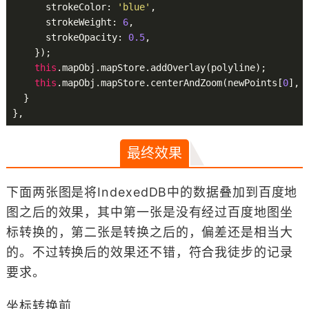
      strokeColor: 
'blue'
,

      strokeWeight: 
6
,

      strokeOpacity: 
0.5
,

    });

this
.mapObj.mapStore.addOverlay(polyline);

this
.mapObj.mapStore.centerAndZoom(newPoints[
0
], 
  }

最终效果
下面两张图是将IndexedDB中的数据叠加到百度地
图之后的效果，其中第一张是没有经过百度地图坐
标转换的，第二张是转换之后的，偏差还是相当大
的。不过转换后的效果还不错，符合我徒步的记录
要求。
坐标转换前