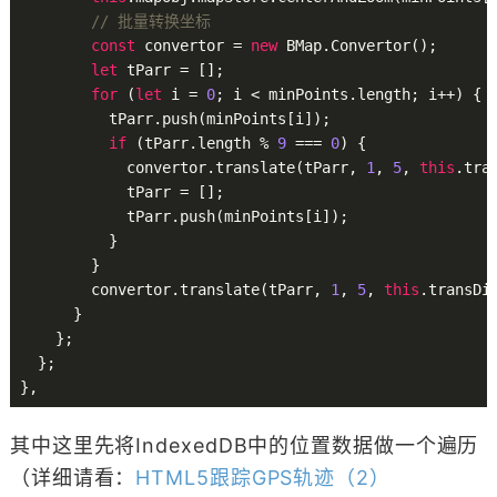
// 批量转换坐标
const
 convertor = 
new
 BMap.Convertor();

let
 tParr = [];

for
 (
let
 i = 
0
; i < minPoints.length; i++) {

          tParr.push(minPoints[i]);

if
 (tParr.length % 
9
 === 
0
) {

            convertor.translate(tParr, 
1
, 
5
, 
this
.tran
            tParr = [];

            tParr.push(minPoints[i]);

          }

        }

        convertor.translate(tParr, 
1
, 
5
, 
this
.transDis
      }

    };

  };

其中这里先将IndexedDB中的位置数据做一个遍历
（详细请看：
HTML5跟踪GPS轨迹（2）