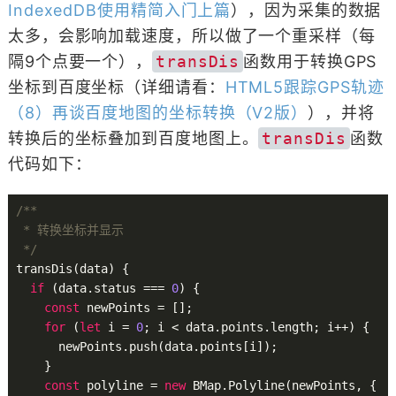
IndexedDB使用精简入门上篇
），因为采集的数据
太多，会影响加载速度，所以做了一个重采样（每
隔9个点要一个），
transDis
函数用于转换GPS
坐标到百度坐标（详细请看：
HTML5跟踪GPS轨迹
（8）再谈百度地图的坐标转换（V2版）
），并将
转换后的坐标叠加到百度地图上。
transDis
函数
代码如下：
/**

 * 转换坐标并显示

 */
transDis(data) {

if
 (data.status === 
0
) {

const
 newPoints = [];

for
 (
let
 i = 
0
; i < data.points.length; i++) {

      newPoints.push(data.points[i]);

    }

const
 polyline = 
new
 BMap.Polyline(newPoints, {
