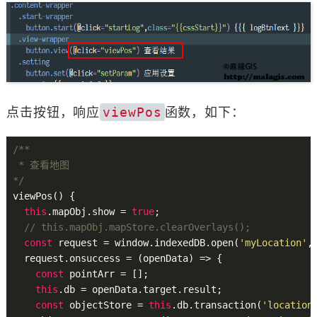
点击按钮，响应
viewPos
函数，如下：
/**

 * 查看地图

*/
viewPos() {

this
.mapObj.show = 
true
;

// this.mapObj.mapStore.clearOverlays();
const
 request = window.indexedDB.open(
'myLocation'
,
  request.onsuccess = (openData) => {

const
 pointArr = [];

this
.db = openData.target.result;

const
 objectStore = 
this
.db.transaction(
'location