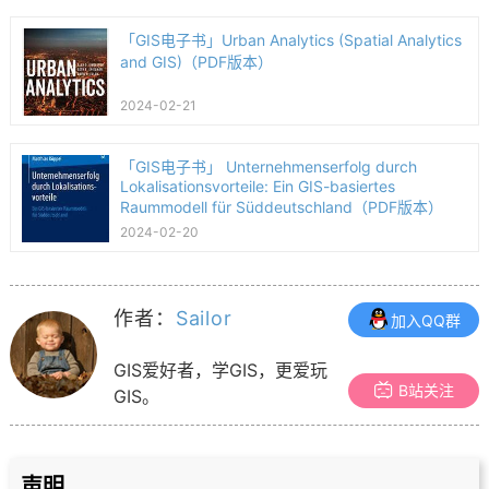
「GIS电子书」Urban Analytics (Spatial Analytics
and GIS)（PDF版本）
2024-02-21
「GIS电子书」 Unternehmenserfolg durch
Lokalisationsvorteile: Ein GIS-basiertes
Raummodell für Süddeutschland（PDF版本）
2024-02-20
作者：
Sailor
加入QQ群
GIS爱好者，学GIS，更爱玩
B站关注
GIS。
声明