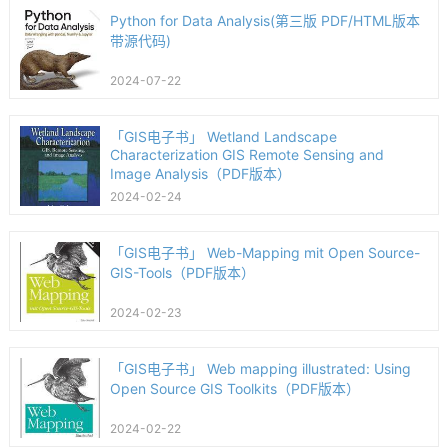
Python for Data Analysis(第三版 PDF/HTML版本
带源代码)
2024-07-22
「GIS电子书」 Wetland Landscape
Characterization GIS Remote Sensing and
Image Analysis（PDF版本）
2024-02-24
「GIS电子书」 Web-Mapping mit Open Source-
GIS-Tools（PDF版本）
2024-02-23
「GIS电子书」 Web mapping illustrated: Using
Open Source GIS Toolkits（PDF版本）
2024-02-22