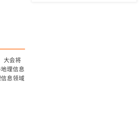
「GIS数据」分享2023年全球土壤可
蚀性数据（tif格式）
北斗卫星导航系统空间信号接口控制
文件(1.0版)官方地址
「GIS数据」分享ECharts-GL官方底
开，大会将
图数据
与地理信息
理信息领域
「GIS数据」三江源相关矢量数据收
集
浏览更多GIS数据
Leaflet学习笔记【更新中】