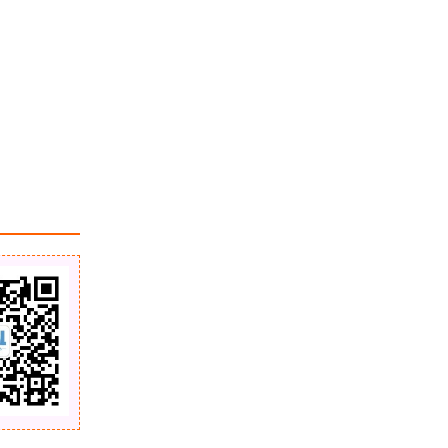
ArcGIS Pro 如何 3D 预览 DEM 数据
浏览更多GIS教程
「GIS电子书」 Wetland Landscape
Characterization GIS Remote Sensi
ng and Image Analysis（PDF版
本）
「GIS电子书」 GIS Cartography: A
Guide to Effective Map Design（P
DF版本/第二版）
「GIS电子书」GIS Tutorial 1: Basic
Workbook（PDF版本/ArcGIS 10.
3）
「GIS电子书」 Improving GIS-base
d Wildlife-Habitat Analysis（PDF版
本）