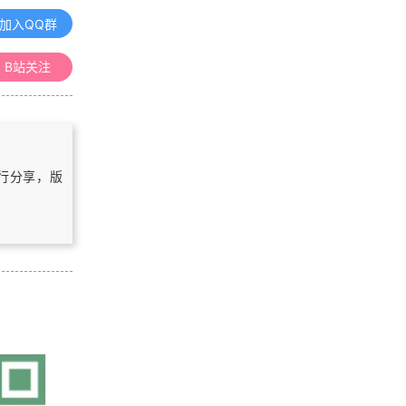
《地理信息系统（GIS）原理》课程
整理汇总
加入QQ群
B站关注
《地图学》课程整理汇总
《空间数据库》课程整理汇总
自行分享，版
《数字高程模型》课程整理汇总
浏览更多GIS理论