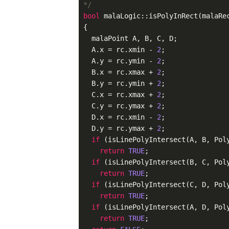
*/
bool
 malaLogic::isPolyInRect(malaRec
{

  malaPoint A, B, C, D;

  A
.x
 = rc
.xmin
 - 
2
;

  A
.y
 = rc
.ymin
 - 
2
;

  B
.x
 = rc
.xmax
 + 
2
;

  B
.y
 = rc
.ymin
 + 
2
;

  C
.x
 = rc
.xmax
 + 
2
;

  C
.y
 = rc
.ymax
 + 
2
;

  D
.x
 = rc
.xmin
 - 
2
;

  D
.y
 = rc
.ymax
 + 
2
;

if
 (isLinePolyIntersect(A, B, Poly
return
TRUE
;

if
 (isLinePolyIntersect(B, C, Poly
return
TRUE
;

if
 (isLinePolyIntersect(C, D, Poly
return
TRUE
;

if
 (isLinePolyIntersect(A, D, Poly
return
TRUE
;
