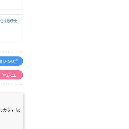
「GIS教程」批量抓取全国GeoJSON
数据（DataV.GeoAtlas）方法
一条折线的长
浏览更多GIS教程
「GIS电子书」 Isobord's Geograph
ic Information System GIS Solution
（PDF版本）
加入QQ群
「GIS电子书」 GIS Tutorial 1 for Ar
cgis Pro: A Platform Workbook（P
B站关注
DF版本）
「GIS电子书」 GIS in Geowissensc
haften und Umwelt（PDF版本）
自行分享，版
「GIS电子书」 History and GIS: Epi
stemologies, Considerations and R
eflections（PDF版本）