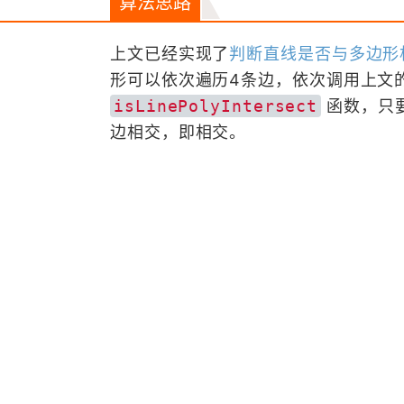
算法思路
上文已经实现了
判断直线是否与多边形
形可以依次遍历4条边，依次调用上文
isLinePolyIntersect
函数，只
边相交，即相交。