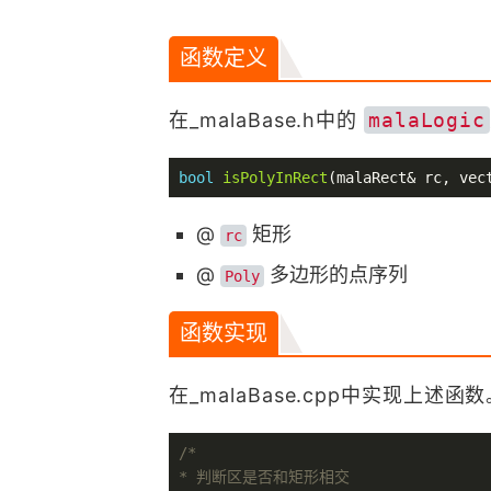
函数定义
在_malaBase.h中的
malaLogic
bool
isPolyInRect
(malaRect& rc, vec
@
矩形
rc
@
多边形的点序列
Poly
函数实现
在_malaBase.cpp中实现上述函
/*

* 判断区是否和矩形相交
