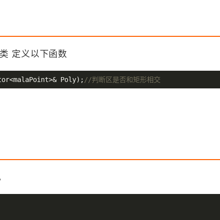
类 定义以下函数
tor<malaPoint>& Poly)
;
//判断区是否和矩形相交
数。