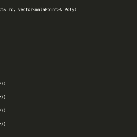
t& rc, vector<malaPoint>& Poly)

))

))

))

))
