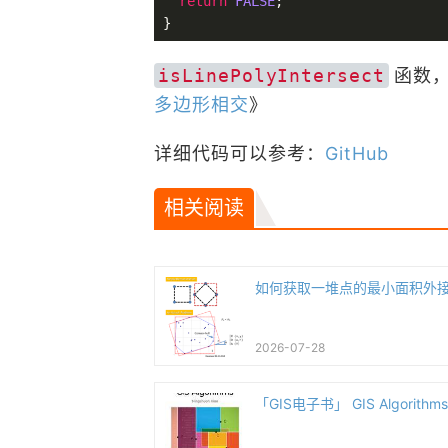
return
FALSE
;

isLinePolyIntersect
函数，
多边形相交
》
详细代码可以参考：
GitHub
相关阅读
如何获取一堆点的最小面积外
2026-07-28
「GIS电子书」 GIS Algorit