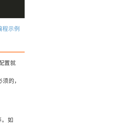
关于我国三种参心大地坐标系的说明
类编程示例
「GIS百科」我国常用的地图投影
浏览更多GIS百科
配置就
ArcMap根据两个属性信息分别确定
符号大小和颜色
必须的，
MapGIS K9三维TDE平台插件开发调
试方法
等。如
使用Aria2下载GIS数据