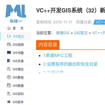
VC++开发GIS系统（32）新
发布时间: 2015-11-17
所属分类:
VC+
首 页
当前位置：
麻辣GIS
»
GIS笔记
»
VC++
GIS笔记
内容目录
GIS视频
GIS书籍
1.新建MFC工程
GIS手册
2.设置程序的输出和包含目录
GIS理论
3.工程设置
GIS教程
配置属性-常规-输出目录
GIS数据
VC++目录
GIS百科
C/C++ -- 常规
GIS软件