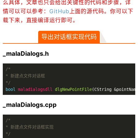
么具体，文章也只会给出关键性的代码和步骤，详
情可以可以参考：
GitHub
上面的源代码。你可以下
载下来，直接编译运行即可。
导出对话框实现代码
_malaDialogs.h
/*

* 新建点文件对话框

*/
bool
 maladialogsdll 
dlgNewPointFile
(CString &pointNam
_malaDialogs.cpp
/*

* 新建点文件对话框实现

*/