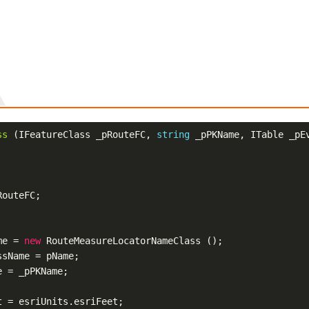
ss
(IFeatureClass _pRouteFC, 
string
 _pPKName, ITable _pE
outeFC;

me = 
new
 RouteMeasureLocatorNameClass ();

sName = pName;

 = _pPKName;

 = esriUnits.esriFeet;
