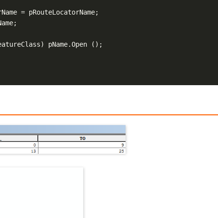
Name = pRouteLocatorName;

ame;

atureClass) pName.Open ();
