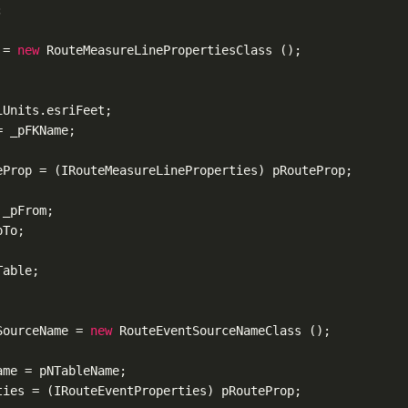


 = 
new
 RouteMeasureLinePropertiesClass ();

Units.esriFeet;

 _pFKName;

eProp = (IRouteMeasureLineProperties) pRouteProp;

_pFrom;

To;

able;

SourceName = 
new
 RouteEventSourceNameClass ();

me = pNTableName;

ies = (IRouteEventProperties) pRouteProp;
