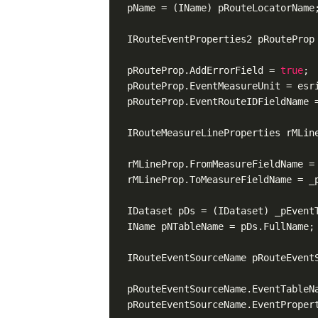
  pName = (IName) pRouteLocatorName;
  IRouteEventProperties2 pRouteProp
  pRouteProp.AddErrorField = 
true
;

  pRouteProp.EventMeasureUnit = esri
  pRouteProp.EventRouteIDFieldName =
  IRouteMeasureLineProperties rMLin
  rMLineProp.FromMeasureFieldName = 
  rMLineProp.ToMeasureFieldName = _p
  IDataset pDs = (IDataset) _pEventT
  IName pNTableName = pDs.FullName;

  IRouteEventSourceName pRouteEvent
  pRouteEventSourceName.EventTableNa
  pRouteEventSourceName.EventPropert