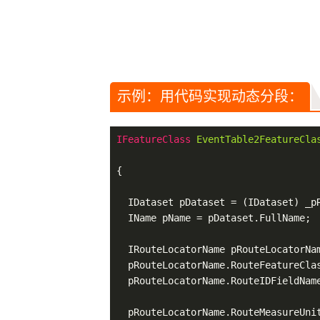
示例：用代码实现动态分段：
IFeatureClass 
EventTable2FeatureCla
{

  IDataset pDataset = (IDataset) _pR
  IName pName = pDataset.FullName;

  IRouteLocatorName pRouteLocatorNa
  pRouteLocatorName.RouteFeatureClas
  pRouteLocatorName.RouteIDFieldName
  pRouteLocatorName.RouteMeasureUnit