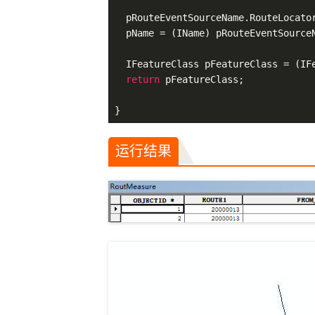
  pRouteEventSourceName.RouteLocator
  pName = (IName) pRouteEventSourceN
  IFeatureClass pFeatureClass = (IFe
return
 pFeatureClass;

运行结果