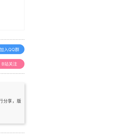
浏览更多GIS教程
Geography: A Very Short Introduct
ion
「GIS电子书」 Representing Model
加入QQ群
ing and Visualizing the Natural Env
ironment（PDF版本）
B站关注
「GIS电子书」 GIS to Support Cost
-effective Decisions on Renewable
Sources: Applications for low temp
erature geothermal energy（PDF
「GIS电子书」 Sampling Methods,
版本）
Remote Sensing and GIS Multireso
自行分享，版
urce Forest Inventory（PDF版本）
浏览更多GIS书籍
ArcGIS三维入门手册