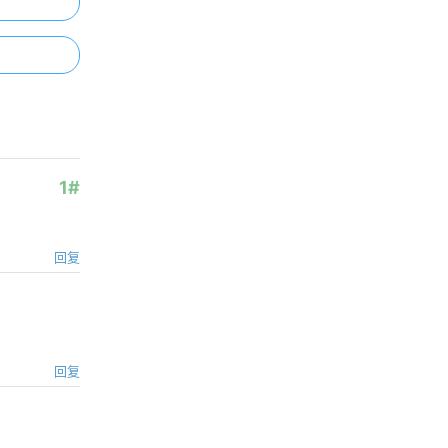
整理汇总
《空间数据库》课程整理汇总
GPS原理与应用课程整理汇总
1#
浏览更多GIS理论
回复
回复