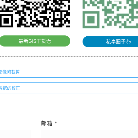
最新GIS干货
私享圈子
格影像的裁剪
量数据的校正
）
邮箱
*