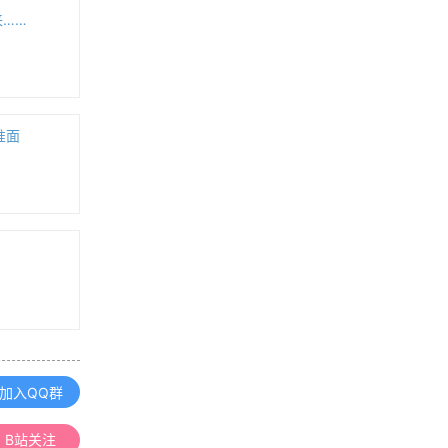
来……
CGCS2000国家大地坐标系参数
关于HDF文件的一点概述（HDF4,H
DF5）
准面
浏览更多GIS百科
「GIS小知识」月球上的经纬度
「GIS教程」那些因为GIS画图而尝试
过的双屏解决方案
加入QQ群
解决An error occured while trying t
o open LSAdmin.exe
B站关注