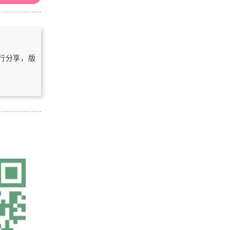
「视频」ArcGIS 10.2.2 for Desktop
安装视频教程
浏览更多GIS教程
自行分享，版
「GIS电子书」 Remote Sensing an
d GIS for Ecologists: Using Open S
ource Software (Data in the Wild)
（PDF版本）
OpenBIM Revit IFC 手册（V2.0简体
中文版本）
「GIS电子书」 Geoinformatics and
Modelling of Landslide Susceptibili
ty and Risk: An RS & GIS-based M
odel Building Approach in the East
「GIS电子书」 GIS-based simulatio
ern Himalaya（PDF版本）
n and analysis of intra-urban com
muting（PDF版本）