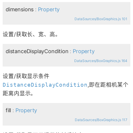
dimensions
:
Property
DataSources/BoxGraphics.js 101
设置/获取长、宽、高。
distanceDisplayCondition
:
Property
DataSources/BoxGraphics.js 164
设置/获取显示条件
DistanceDisplayCondition
,即在距相机某个
距离内显示。
fill
:
Property
DataSources/BoxGraphics.js 117