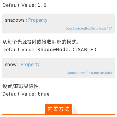
Default Value:
1.0
shadows
:
Property
DataSources/BoxGraphics.js 157
从每个光源投射或接收阴影的模式。
Default Value:
ShadowMode.DISABLED
show
:
Property
DataSources/BoxGraphics.js 94
设置/获取显隐性。
Default Value:
true
内置方法