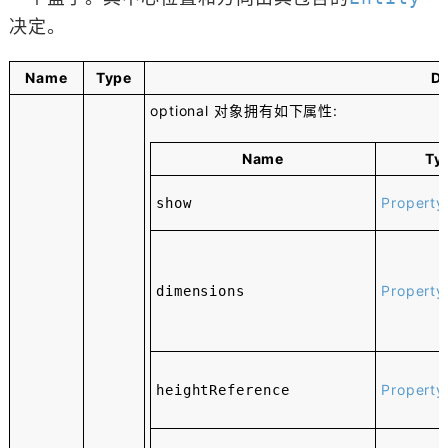
决定。
Name
Type
De
optional
对象拥有如下属性:
Name
Ty
Property
show
Property
dimensions
Property
heightReference