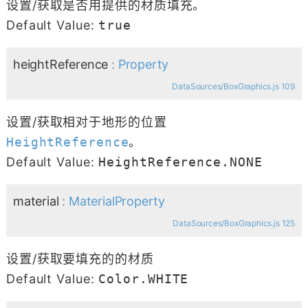
设置/获取是否用提供的材质填充。
Default Value:
true
heightReference
:
Property
DataSources/BoxGraphics.js 109
设置/获取相对于地形的位置
HeightReference
。
Default Value:
HeightReference.NONE
material
:
MaterialProperty
DataSources/BoxGraphics.js 125
设置/获取要填充的的材质
Default Value:
Color.WHITE