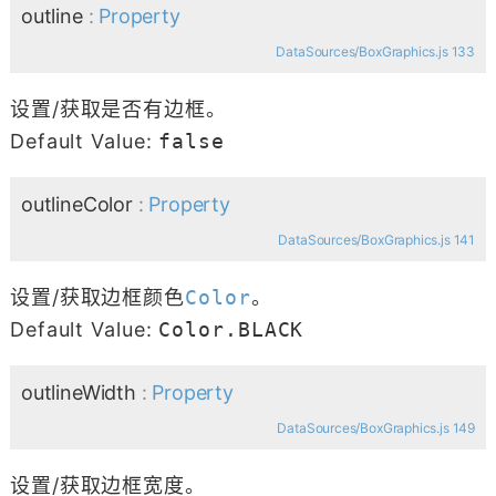
outline
:
Property
DataSources/BoxGraphics.js 133
设置/获取是否有边框。
Default Value:
false
outlineColor
:
Property
DataSources/BoxGraphics.js 141
设置/获取边框颜色
Color
。
Default Value:
Color.BLACK
outlineWidth
:
Property
DataSources/BoxGraphics.js 149
设置/获取边框宽度。