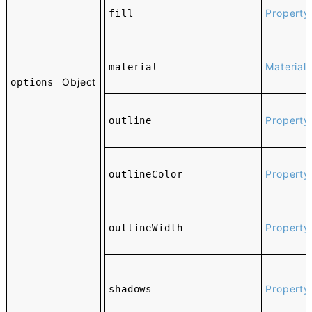
Property
fill
Material
material
Object
options
Property
outline
Property
outlineColor
Property
outlineWidth
Property
shadows