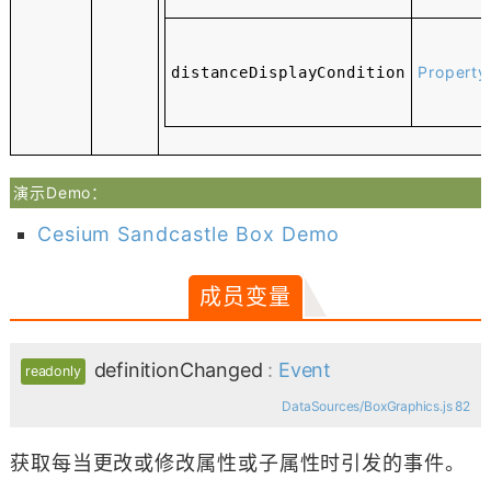
Property
distanceDisplayCondition
演示Demo：
Cesium Sandcastle Box Demo
成员变量
definitionChanged
:
Event
readonly
DataSources/BoxGraphics.js 82
获取每当更改或修改属性或子属性时引发的事件。